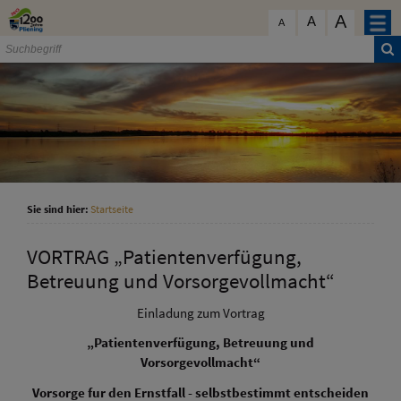
Zum Inhalt
,
zur Navigation
oder
zur Startseite
springen.
A
schließen
A
A
Sie sind hier:
Startseite
VORTRAG „Patientenverfügung,
Betreuung und Vorsorgevollmacht“
Einladung zum Vortrag
„Patientenverfügung, Betreuung und
Vorsorgevollmacht“
Vorsorge fur den Ernstfall - selbstbestimmt entscheiden