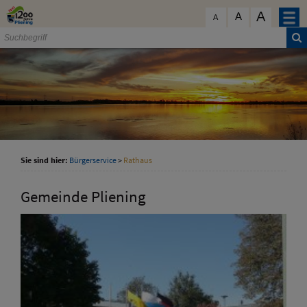
Zum Inhalt
,
zur Navigation
oder
zur Startseite
springen.
A
schließen
A
A
Sie sind hier:
Bürgerservice
>
Rathaus
Gemeinde Pliening