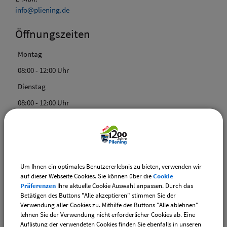
info@pliening.de
Öffnungszeiten
Montag
08:00 - 12:00 Uhr
Dienstag
08:00 - 12:00 Uhr
Mittwoch
08:00 - 12:00 Uhr
Donnerstag
Um Ihnen ein optimales Benutzererlebnis zu bieten, verwenden wir
08:00 - 12:00 Uhr und 14:00 - 18:00 Uhr
auf dieser Webseite Cookies. Sie können über die
Cookie
Freitag
Präferenzen
Ihre aktuelle Cookie Auswahl anpassen. Durch das
Betätigen des Buttons "Alle akzeptieren" stimmen Sie der
08:00 - 12:00 Uhr
Verwendung aller Cookies zu. Mithilfe des Buttons "Alle ablehnen"
lehnen Sie der Verwendung nicht erforderlicher Cookies ab. Eine
Auflistung der verwendeten Cookies finden Sie ebenfalls in unseren