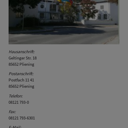
Hausanschrift:
Geltinger Str. 18
85652
Pliening
Postanschrift:
Postfach 11 41
85652
Pliening
Telefon:
08121 793-0
Fax:
08121 793-6301
E-Mail: