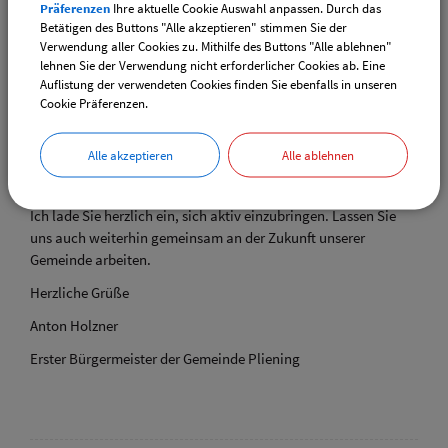
Präferenzen
Ihre aktuelle Cookie Auswahl anpassen. Durch das
Ideen und auch Ihre Kritik sind für uns wertvolle Impulse und
Betätigen des Buttons "Alle akzeptieren" stimmen Sie der
helfen uns, unsere Gemeinde gemeinsam weiterzuentwickeln.
Verwendung aller Cookies zu. Mithilfe des Buttons "Alle ablehnen"
lehnen Sie der Verwendung nicht erforderlicher Cookies ab. Eine
Gemeinsam stehen wir vor vielfältigen Aufgaben: die
Auflistung der verwendeten Cookies finden Sie ebenfalls in unseren
Weiterentwicklung unserer Infrastruktur, die Stärkung von
Cookie Präferenzen.
Familien- und Bildungsangeboten sowie die nachhaltige
Gestaltung unserer Gemeinde. Dabei gilt es stets,
Alle akzeptieren
Alle ablehnen
verantwortungsvoll mit unseren finanziellen Möglichkeiten
umzugehen und das Machbare im Blick zu behalten.
Ich lade Sie herzlich ein, sich aktiv einzubringen. Lassen Sie
uns auch weiterhin gemeinsam an der Zukunft unserer
Gemeinde arbeiten.
Herzliche Grüße
Anton Holzner
Erster Bürgermeister der Gemeinde Pliening