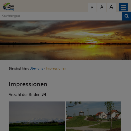
Zum Inhalt
,
zur Navigation
oder
zur Startseite
springen.
A
schließen
A
A
Sie sind hier:
Über uns
>
Impressionen
Impressionen
Anzahl der Bilder:
24