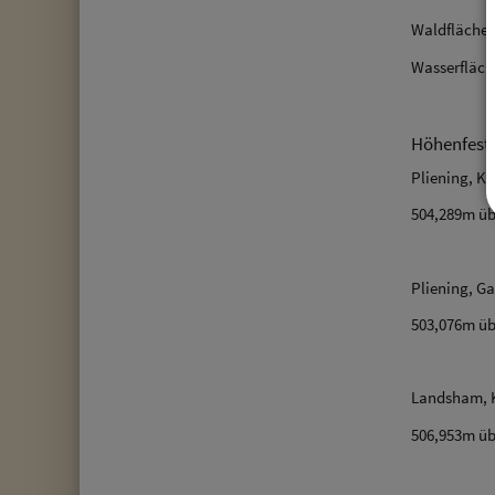
Waldfläche 
Wasserfläch
Höhenfest
Pliening, Ki
504,289m üb
Pliening, G
503,076m üb
Landsham, K
506,953m üb