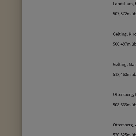
Landsham, B
507,572m üb
Gelting, Kir
506,487m üb
Gelting, Mar
512,460m üb
Ottersberg, 
508,663m üb
Ottersberg, 
520,325m üb