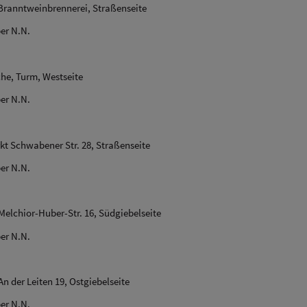
ranntweinbrennerei, Straßenseite
er N.N.
che, Turm, Westseite
er N.N.
kt Schwabener Str. 28, Straßenseite
er N.N.
Melchior-Huber-Str. 16, Südgiebelseite
er N.N.
An der Leiten 19, Ostgiebelseite
er N.N.