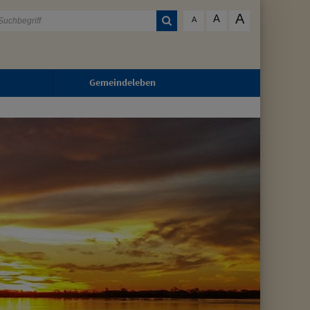
A
A
A
Gemeindeleben