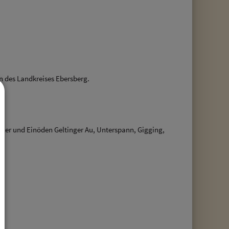
n des Landkreises Ebersberg.
eiler und Einöden Geltinger Au, Unterspann, Gigging,