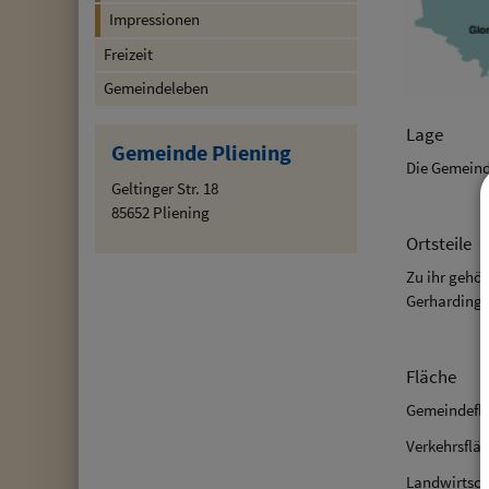
Impressionen
Freizeit
Gemeindeleben
Lage
Gemeinde Pliening
Die Gemeind
Geltinger Str. 18
85652 Pliening
Ortsteile
Zu ihr gehör
Gerharding 
Fläche
Gemeindeflä
Verkehrsfläc
Landwirtsch