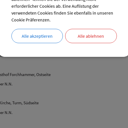
erforderlicher Cookies ab. Eine Auflistung der
74,34 ha
verwendeten Cookies finden Sie ebenfalls in unseren
e 241,10 ha
Cookie Präferenzen.
Alle akzeptieren
Alle ablehnen
punkte
rche, Turm, Straßenseite
er N.N.
asthof Forchhammer, Ostseite
er N.N.
irche, Turm, Südseite
er N.N.