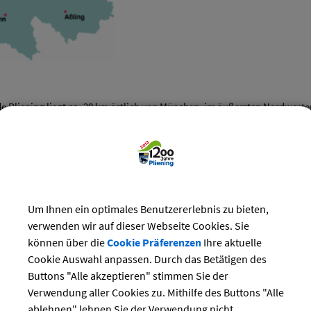
e Pliening liegt ca. 20 km östlich von München, im äußersten Nordweste
en die Ortsteile Pliening, Gelting, Landsham und Ottersberg sowie die W
und Erlmühle.
Um Ihnen ein optimales Benutzererlebnis zu bieten,
verwenden wir auf dieser Webseite Cookies. Sie
können über die
Cookie Präferenzen
Ihre aktuelle
Cookie Auswahl anpassen. Durch das Betätigen des
che 2.278,46 ha
Buttons "Alle akzeptieren" stimmen Sie der
he 61,15 ha
Verwendung aller Cookies zu. Mithilfe des Buttons "Alle
aftsfläche 1.759,47 ha
ablehnen" lehnen Sie der Verwendung nicht