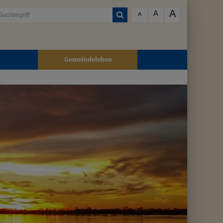
A
A
A
Gemeindeleben