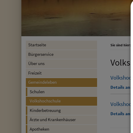
Startseite
Sie sind hier:
Bürgerservice
Volks
Über uns
Freizeit
Volkshoch
Gemeindeleben
Details an
Schulen
Volkshochschule
Volkshoch
Kinderbetreuung
Details an
Ärzte und Krankenhäuser
Apotheken