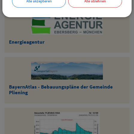
Alle akzeptieren
Alle ablehnen
Energieagentur
BayernAtlas - Bebauungspläne der Gemeinde
Pliening