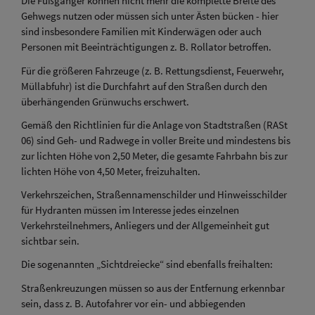
Die Fußgänger können nicht mehr die komplette Breite des
Gehwegs nutzen oder müssen sich unter Ästen bücken - hier
sind insbesondere Familien mit Kinderwägen oder auch
Personen mit Beeinträchtigungen z. B. Rollator betroffen.
Für die größeren Fahrzeuge (z. B. Rettungsdienst, Feuerwehr,
Müllabfuhr) ist die Durchfahrt auf den Straßen durch den
überhängenden Grünwuchs erschwert.
Gemäß den Richtlinien für die Anlage von Stadtstraßen (RASt
06) sind Geh- und Radwege in voller Breite und mindestens bis
zur lichten Höhe von 2,50 Meter, die gesamte Fahrbahn bis zur
lichten Höhe von 4,50 Meter, freizuhalten.
Verkehrszeichen, Straßennamenschilder und Hinweisschilder
für Hydranten müssen im Interesse jedes einzelnen
Verkehrsteilnehmers, Anliegers und der Allgemeinheit gut
sichtbar sein.
Die sogenannten „Sichtdreiecke“ sind ebenfalls freihalten:
Straßenkreuzungen müssen so aus der Entfernung erkennbar
sein, dass z. B. Autofahrer vor ein- und abbiegenden