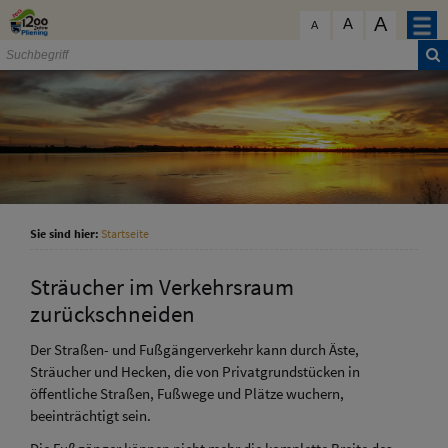
Zum Inhalt
,
zur Navigation
oder
zur Startseite
springen.
A
schließen
A
A
Sie sind hier:
Startseite
Sträucher im Verkehrsraum
zurückschneiden
Der Straßen- und Fußgängerverkehr kann durch Äste,
Sträucher und Hecken, die von Privatgrundstücken in
öffentliche Straßen, Fußwege und Plätze wuchern,
beeinträchtigt sein.