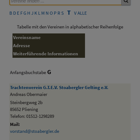
T
B
D
E
F
G
H
J
K
L
M
N
O
P
R
S
V
ALLE
Tabelle mit den Vereinen in alphabetischer Reihenfolge
Vereinsname
Adresse
Weiterführende Informationen
G
Anfangsbuchstabe
Trachtenverein G.T.E.V. Stoabergler Gelting e.V.
Andreas Obermaier
Steinbergweg 2b
85652 Pliening
Telefon: 01512-1298289
Mail:
vorstand@stoabergler.de