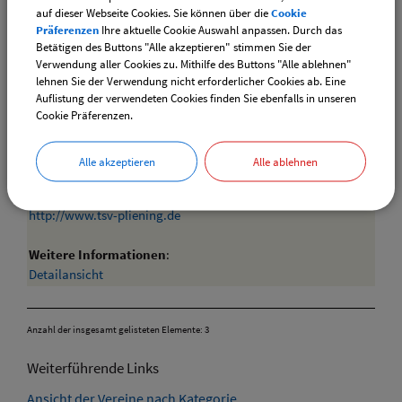
Weitere Informationen
:
auf dieser Webseite Cookies. Sie können über die
Cookie
Detailansicht
Präferenzen
Ihre aktuelle Cookie Auswahl anpassen. Durch das
Betätigen des Buttons "Alle akzeptieren" stimmen Sie der
TSV Pliening - Landsham e.V.
Verwendung aller Cookies zu. Mithilfe des Buttons "Alle ablehnen"
Sebastian Halemba
lehnen Sie der Verwendung nicht erforderlicher Cookies ab. Eine
85652 Pliening
Auflistung der verwendeten Cookies finden Sie ebenfalls in unseren
Mobil: 0179-7972034
Cookie Präferenzen.
Mail:
vorstand@tsv-pliening.de
Alle akzeptieren
Alle ablehnen
Internet:
http://www.tsv-pliening.de
Weitere Informationen
:
Detailansicht
Anzahl der insgesamt gelisteten Elemente: 3
Weiterführende Links
Ansicht der Vereine nach Kategorie