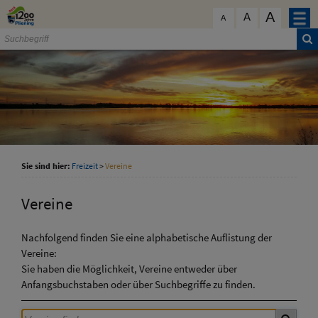
Zum Inhalt
,
zur Navigation
oder
zur Startseite
springen.
A
schließen
A
A
Sie sind hier:
Freizeit
>
Vereine
Vereine
Nachfolgend finden Sie eine alphabetische Auflistung der
Vereine:
Sie haben die Möglichkeit, Vereine entweder über
Anfangsbuchstaben oder über Suchbegriffe zu finden.