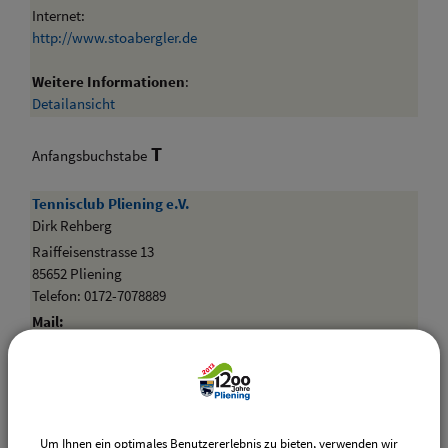
Internet:
http://www.stoabergler.de
Weitere Informationen
:
Detailansicht
T
Anfangsbuchstabe
Tennisclub Pliening e.V.
Dirk Rehberg
Raiffeisenstrasse 13
85652 Pliening
Telefon: 0172-7078889
Mail:
dirk.rehberg@tcpliening.de
Internet:
http://www.tcpliening.de
Um Ihnen ein optimales Benutzererlebnis zu bieten, verwenden wir