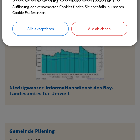
lehnen Sie der Verwendung nicht erforderlicher Cookies ab. Eine
BayernAtlas - Bebauungspläne der Gemeinde
Auflistung der verwendeten Cookies finden Sie ebenfalls in unseren
Pliening
Cookie Präferenzen.
Alle akzeptieren
Alle ablehnen
Niedrigwasser-Informationsdienst des Bay.
Landesamtes für Umwelt
Gemeinde Pliening