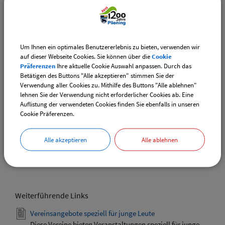
Spareripsessen und dazu á suffiges dunkles Bier!
Um Ihnen ein optimales Benutzererlebnis zu bieten, verwenden wir
Beschreibung:
auf dieser Webseite Cookies. Sie können über die
Cookie
Um Platzreservierung bei Franz Röckenschuß Tel: 771537
Präferenzen
Ihre aktuelle Cookie Auswahl anpassen. Durch das
wird gebeten.
Betätigen des Buttons "Alle akzeptieren" stimmen Sie der
Verwendung aller Cookies zu. Mithilfe des Buttons "Alle ablehnen"
Termin:
lehnen Sie der Verwendung nicht erforderlicher Cookies ab. Eine
Auflistung der verwendeten Cookies finden Sie ebenfalls in unseren
22.10.2022 von 19:00
bis 22:00 Uhr
Cookie Präferenzen.
Kategorie:
Vereine
Alle akzeptieren
Alle ablehnen
Weiterführende Links
Vereinsangebote speziell für junge Leute
Diese Vereine bieten Veranstaltungen speziell für junge