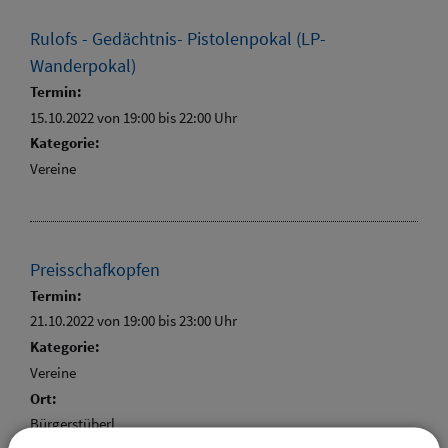
Rulofs - Gedächtnis- Pistolenpokal (LP-
Wanderpokal)
Termin:
15.10.2022 von 19:00
bis 22:00 Uhr
Kategorie:
Vereine
Preisschafkopfen
Termin:
21.10.2022 von 19:00
bis 23:00 Uhr
Kategorie:
Vereine
Ort:
Bürgerstüberl