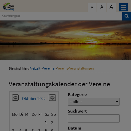
Zum Inhalt
,
zur Navigation
oder
zur Startseite
springen.
A
schließen
A
A
Sie sind hier:
Freizeit
>
Vereine
>
Vereins-Veranstaltungen
Veranstaltungskalender der Vereine
Kategorie
Oktober 2022
Suchwort
Mo
Di
Mi
Do
Fr
Sa
So
1
2
Datum
3
4
5
6
7
8
9