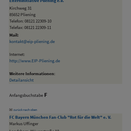
Elterninitiative Pliening e.V.
Kirchweg 31
85652 Pliening
Telefon: 08121 22309-10
Telefax: 08121 22309-11
Mail:
kontakt@eip-pliening.de
Internet:
http://www.EIP-Pliening.de
Weitere Informationen
:
Detailansicht
F
Anfangsbuchstabe
zurück nach oben
FC Bayern München Fan-Club "Rot für die Welt" e. V.
Markus Uffinger