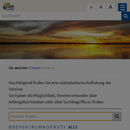
Zum Inhalt
,
zur Navigation
oder
zur Startseite
springen.
A
schließen
A
A
Sie sind hier:
Freizeit
>
Vereine
Nachfolgend finden Sie eine alphabetische Auflistung der
Vereine:
Sie haben die Möglichkeit, Vereine entweder über
Anfangsbuchstaben oder über Suchbegriffe zu finden.
B
D
E
F
G
H
J
K
L
M
N
O
P
R
S
T
V
ALLE