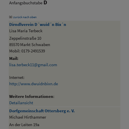
D
Anfangsbuchstabe
zurück nach oben
Dirndlverein D´wuid´n Bix´n
Lisa Maria Terbeck
Zeppelinstraße 10
85570 Markt Schwaben
Mobil: 0179-2491539
Mail:
lisa.terbeck11@gmail.com
Internet:
http://www.dwuidnbixn.de
Weitere Informationen
:
Detailansicht
Dorfgemeinschaft Ottersberg e. V.
Michael Hirthammer
An der Leiten 19a