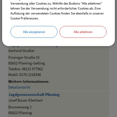
Verwendung aller Cookies zu. Mithilfe des Buttons "Alle ablehnen"
Weitere Informationen
:
lehnen Sie der Verwendung nicht erforderlicher Cookies ab. Eine
Detailansicht
Auflistung der verwendeten Cookies finden Sie ebenfalls in unseren
Cookie Präferenzen.
J
Anfangsbuchstabe
Alle akzeptieren
Alle ablehnen
zurück nach oben
Jagdgenossenschaft Gelting
Gerhard Straßer
Finsinger Straße 15
85652 Pliening-Gelting
Telefon: 08121 977962
Mobil: 0179-1218348
Weitere Informationen
:
Detailansicht
Jagdgenossenschaft Pliening
Josef Bauer-Eberhart
Brunnenweg 1
85652 Pliening