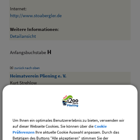
Internet:
http://www.stoabergler.de
Weitere Informationen
:
Detailansicht
H
Anfangsbuchstabe
zurück nach oben
Heimatverein Pliening e. V.
Kurt Strehlow
Speicherseestraße 89
85652 Pliening
Mail:
info@kurtstrehlow.de
Um Ihnen ein optimales Benutzererlebnis zu bieten, verwenden wir
Internet:
auf dieser Webseite Cookies. Sie können über die
Cookie
Präferenzen
Ihre aktuelle Cookie Auswahl anpassen. Durch das
www.heimatverein-pliening.de
Betätigen des Buttons "Alle akzeptieren" stimmen Sie der