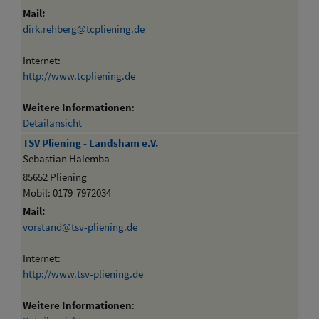
Mail:
dirk.rehberg@tcpliening.de
Internet:
http://www.tcpliening.de
Weitere Informationen
:
Detailansicht
TSV Pliening - Landsham e.V.
Sebastian Halemba
85652 Pliening
Mobil: 0179-7972034
Mail:
vorstand@tsv-pliening.de
Internet:
http://www.tsv-pliening.de
Weitere Informationen
: