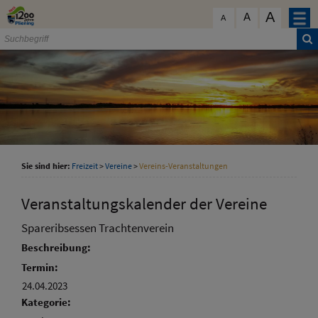
Zum Inhalt
,
zur Navigation
oder
zur Startseite
springen.
A
schließen
A
A
Sie sind hier:
Freizeit
>
Vereine
>
Vereins-Veranstaltungen
Veranstaltungskalender der Vereine
Spareribsessen Trachtenverein
Beschreibung:
Termin:
24.04.2023
Kategorie: