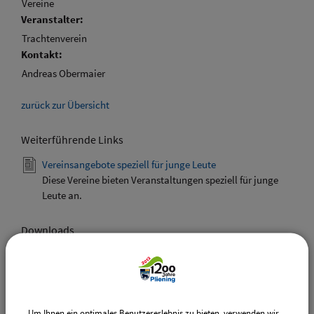
Vereine
Veranstalter:
Trachtenverein
Kontakt:
Andreas Obermaier
zurück zur Übersicht
Weiterführende Links
Vereinsangebote speziell für junge Leute
Diese Vereine bieten Veranstaltungen speziell für junge
Leute an.
Downloads
Den gewählten Termin als VCS-Kalenderdatei
downloaden
Den gewählten Termin als iCal-Kalenderdatei
downloaden
Um Ihnen ein optimales Benutzererlebnis zu bieten, verwenden wir