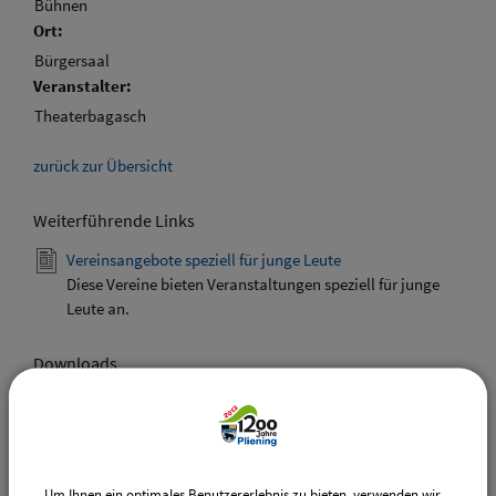
Bühnen
Ort:
Bürgersaal
Veranstalter:
Theaterbagasch
zurück zur Übersicht
Weiterführende Links
Vereinsangebote speziell für junge Leute
Diese Vereine bieten Veranstaltungen speziell für junge
Leute an.
Downloads
Den gewählten Termin als VCS-Kalenderdatei
downloaden
Den gewählten Termin als iCal-Kalenderdatei
downloaden
Um Ihnen ein optimales Benutzererlebnis zu bieten, verwenden wir