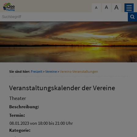
Zum Inhalt
,
zur Navigation
oder
zur Startseite
springen.
A
schließen
A
A
Sie sind hier:
Freizeit
>
Vereine
>
Vereins-Veranstaltungen
Veranstaltungskalender der Vereine
Theater
Beschreibung:
Termin:
08.01.2023 von 18:00
bis 21:00 Uhr
Kategorie: