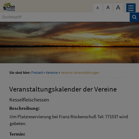
Zum Inhalt
,
zur Navigation
oder
zur Startseite
springen.
A
schließen
A
A
Sie sind hier:
Freizeit
>
Vereine
>
Vereins-Veranstaltungen
Veranstaltungskalender der Vereine
Kesselfleischessen
Beschreibung:
Um Platzreservierung bei Franz Röckenschuß Tel: 771537 wird
gebeten.
Termin: