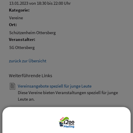
13.01.2023 von 18:30
bis 22:00 Uhr
Kategorie:
Vereine
Ort:
Schützenheim Ottersberg
Veranstalter:
SG Ottersberg
zurück zur Übersicht
Weiterführende Links
Vereinsangebote speziell für junge Leute
Diese Vereine bieten Veranstaltungen speziell für junge
Leute an.
Downloads
Den gewählten Termin als VCS-Kalenderdatei
downloaden