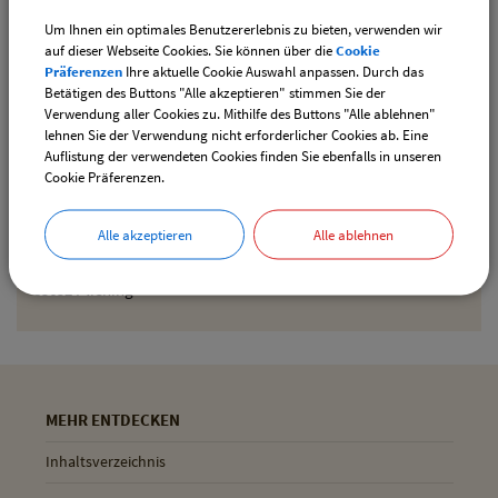
Um Ihnen ein optimales Benutzererlebnis zu bieten, verwenden wir
Den gewählten Termin als iCal-Kalenderdatei
auf dieser Webseite Cookies. Sie können über die
Cookie
downloaden
Präferenzen
Ihre aktuelle Cookie Auswahl anpassen. Durch das
Betätigen des Buttons "Alle akzeptieren" stimmen Sie der
Verwendung aller Cookies zu. Mithilfe des Buttons "Alle ablehnen"
lehnen Sie der Verwendung nicht erforderlicher Cookies ab. Eine
Drucken
Auflistung der verwendeten Cookies finden Sie ebenfalls in unseren
Cookie Präferenzen.
Gemeinde Pliening
Alle akzeptieren
Alle ablehnen
Geltinger Str. 18
85652 Pliening
MEHR ENTDECKEN
Inhaltsverzeichnis