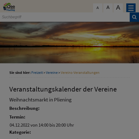
Zum Inhalt
,
zur Navigation
oder
zur Startseite
springen.
A
schließen
A
A
Sie sind hier:
Freizeit
>
Vereine
>
Vereins-Veranstaltungen
Veranstaltungskalender der Vereine
Weihnachtsmarkt in Pliening
Beschreibung:
Termin:
04.12.2022 von 14:00
bis 20:00 Uhr
Kategorie: