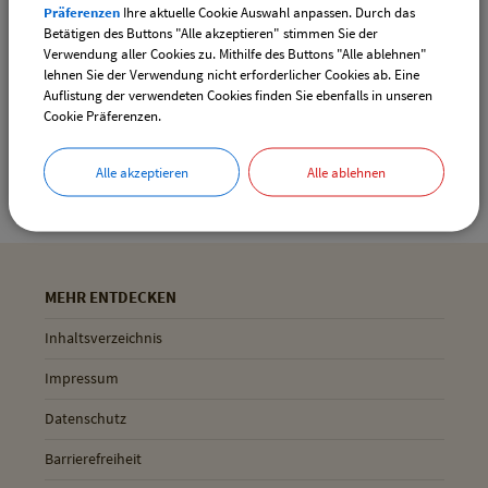
Präferenzen
Ihre aktuelle Cookie Auswahl anpassen. Durch das
Drucken
Betätigen des Buttons "Alle akzeptieren" stimmen Sie der
Verwendung aller Cookies zu. Mithilfe des Buttons "Alle ablehnen"
lehnen Sie der Verwendung nicht erforderlicher Cookies ab. Eine
Auflistung der verwendeten Cookies finden Sie ebenfalls in unseren
Gemeinde Pliening
Cookie Präferenzen.
Geltinger Str. 18
85652 Pliening
Alle akzeptieren
Alle ablehnen
MEHR ENTDECKEN
Inhaltsverzeichnis
Impressum
Datenschutz
Barrierefreiheit