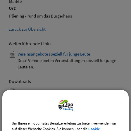
Märkte
Ort:
Pliening - rund um das Bürgerhaus
zurück zur Übersicht
Weiterführende Links
Vereinsangebote speziell für junge Leute
Diese Vereine bieten Veranstaltungen speziell für junge
Leute an.
Downloads
Den gewählten Termin als VCS-Kalenderdatei
downloaden
Den gewählten Termin als iCal-Kalenderdatei
downloaden
Um Ihnen ein optimales Benutzererlebnis zu bieten, verwenden wir
auf dieser Webseite Cookies. Sie können über die
Cookie