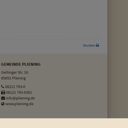
Drucken
GEMEINDE PLIENING
Geltinger Str. 18
85652 Pliening
08121 793-0
08121 793-6301
info@pliening.de
www.pliening.de