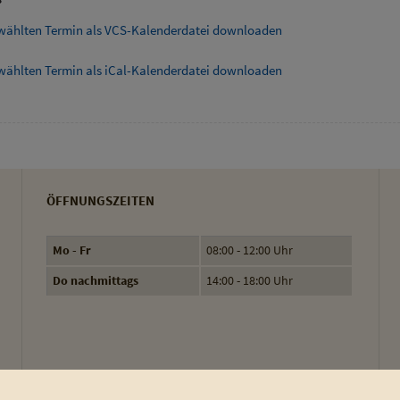
wählten Termin als VCS-Kalenderdatei downloaden
wählten Termin als iCal-Kalenderdatei downloaden
ÖFFNUNGSZEITEN
Mo - Fr
08:00 - 12:00 Uhr
Do nachmittags
14:00 - 18:00 Uhr