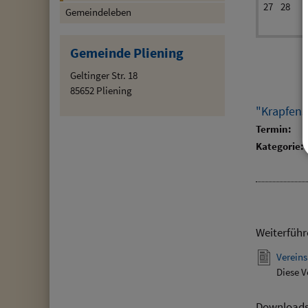
27
28
Gemeindeleben
Gemeinde Pliening
Geltinger Str. 18
85652 Pliening
"Krapfens
Termin:
Kategorie:
Weiterführ
Vereins
Diese V
Download