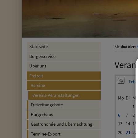
Startseite
Sie sind hier:
F
Bürgerservice
Veran
Über uns
Freizeit
Febr
Vereine
Vereins-Veranstaltungen
Mo
Di
Mi
Freizeitangebote
1
Bürgerhaus
6
7
8
13
14
15
Gastronomie und Übernachtung
20
21
22
Termine-Export