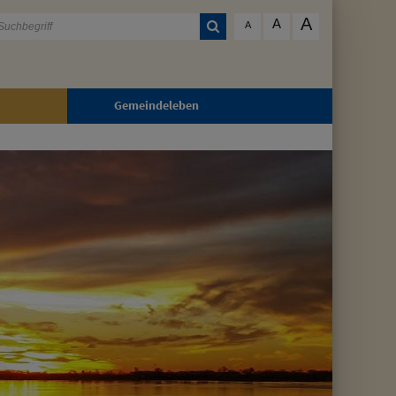
A
A
A
Gemeindeleben