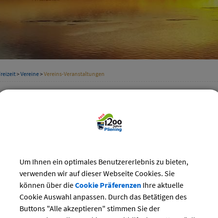
reizeit
>
Vereine
>
Vereins-Veranstaltungen
staltungskalender der Vereine
Kategorie
uar 2023
Suchwort
Do
Fr
Sa
So
Um Ihnen ein optimales Benutzererlebnis zu bieten,
2
3
4
5
verwenden wir auf dieser Webseite Cookies. Sie
Datum
9
10
11
12
können über die
Cookie Präferenzen
Ihre aktuelle
16
17
18
19
Cookie Auswahl anpassen. Durch das Betätigen des
bis:
Buttons "Alle akzeptieren" stimmen Sie der
23
24
25
26