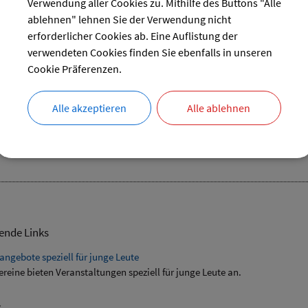
Verwendung aller Cookies zu. Mithilfe des Buttons "Alle
ablehnen" lehnen Sie der Verwendung nicht
reset
erforderlicher Cookies ab. Eine Auflistung der
verwendeten Cookies finden Sie ebenfalls in unseren
Cookie Präferenzen.
Alle akzeptieren
Alle ablehnen
chießen" der Jugendschützen
11.02.2023 von 19:00
bis 22:00 Uhr
Vereine
ende Links
angebote speziell für junge Leute
ereine bieten Veranstaltungen speziell für junge Leute an.
s