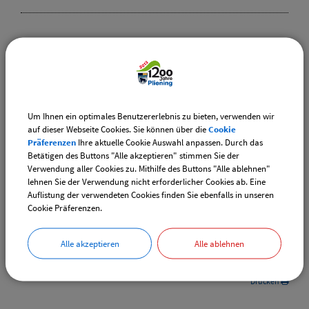
Weiterführende Links
Vereinsangebote speziell für junge Leute
Diese Vereine bieten Veranstaltungen speziell für junge
Um Ihnen ein optimales Benutzererlebnis zu bieten, verwenden wir
Leute an.
auf dieser Webseite Cookies. Sie können über die
Cookie
Präferenzen
Ihre aktuelle Cookie Auswahl anpassen. Durch das
Downloads
Betätigen des Buttons "Alle akzeptieren" stimmen Sie der
Verwendung aller Cookies zu. Mithilfe des Buttons "Alle ablehnen"
Den gewählten Termin als VCS-Kalenderdatei
lehnen Sie der Verwendung nicht erforderlicher Cookies ab. Eine
downloaden
Auflistung der verwendeten Cookies finden Sie ebenfalls in unseren
Cookie Präferenzen.
Den gewählten Termin als iCal-Kalenderdatei
downloaden
Alle akzeptieren
Alle ablehnen
Drucken