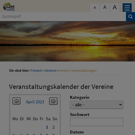
Zum Inhalt
,
zur Navigation
oder
zur Startseite
springen.
A
schließen
A
A
Sie sind hier:
Freizeit
>
Vereine
>
Vereins-Veranstaltungen
Veranstaltungskalender der Vereine
Kategorie
April 2023
Suchwort
Mo
Di
Mi
Do
Fr
Sa
So
1
2
Datum