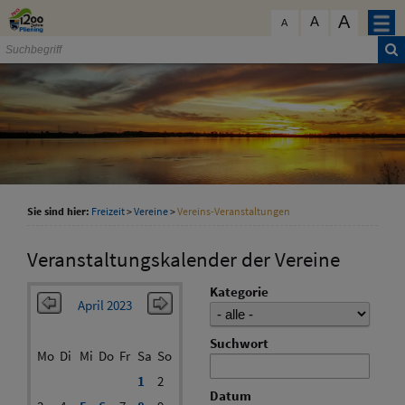
Zum Inhalt
,
zur Navigation
oder
zur Startseite
springen.
A
schließen
A
A
Sie sind hier:
Freizeit
>
Vereine
>
Vereins-Veranstaltungen
Veranstaltungskalender der Vereine
Kategorie
April 2023
Suchwort
Mo
Di
Mi
Do
Fr
Sa
So
1
2
Datum