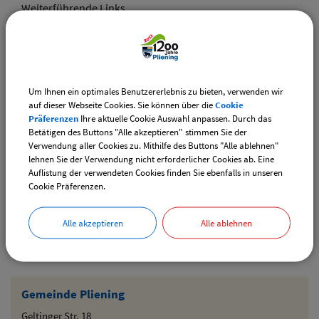
Weiterführende Links
Vereinsangebote speziell für junge Leute
Diese Vereine bieten Veranstaltungen speziell für junge
Leute an.
Um Ihnen ein optimales Benutzererlebnis zu bieten, verwenden wir
Downloads
auf dieser Webseite Cookies. Sie können über die
Cookie
Präferenzen
Ihre aktuelle Cookie Auswahl anpassen. Durch das
Den gewählten Termin als VCS-Kalenderdatei
Betätigen des Buttons "Alle akzeptieren" stimmen Sie der
downloaden
Verwendung aller Cookies zu. Mithilfe des Buttons "Alle ablehnen"
lehnen Sie der Verwendung nicht erforderlicher Cookies ab. Eine
Den gewählten Termin als iCal-Kalenderdatei
Auflistung der verwendeten Cookies finden Sie ebenfalls in unseren
downloaden
Cookie Präferenzen.
Alle akzeptieren
Alle ablehnen
Drucken
Gemeinde Pliening
Geltinger Str. 18