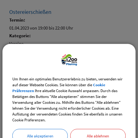
Ostereierschießen
Termin:
01.04.2023 von 19:00
bis 22:00 Uhr
Kategorie:
Vereine
Um Ihnen ein optimales Benutzererlebnis zu bieten, verwenden wir
Weiterführende Links
auf dieser Webseite Cookies. Sie können über die
Cookie
Präferenzen
Ihre aktuelle Cookie Auswahl anpassen. Durch das
Vereinsangebote speziell für junge Leute
Betätigen des Buttons "Alle akzeptieren" stimmen Sie der
Diese Vereine bieten Veranstaltungen speziell für junge
Verwendung aller Cookies zu. Mithilfe des Buttons "Alle ablehnen"
Leute an.
lehnen Sie der Verwendung nicht erforderlicher Cookies ab. Eine
Auflistung der verwendeten Cookies finden Sie ebenfalls in unseren
Cookie Präferenzen.
Downloads
Die gefundenen Termine als VCS-Kalenderdatei
Alle akzeptieren
Alle ablehnen