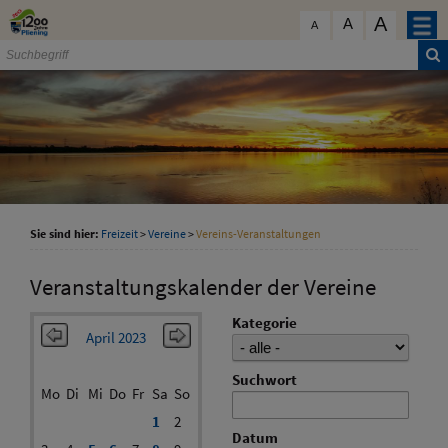
Zum Inhalt
,
zur Navigation
oder
zur Startseite
springen.
A
schließen
A
A
Sie sind hier:
Freizeit
>
Vereine
>
Vereins-Veranstaltungen
Veranstaltungskalender der Vereine
Kategorie
April 2023
Suchwort
Mo
Di
Mi
Do
Fr
Sa
So
1
2
Datum