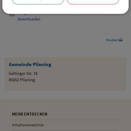
downloaden
Die gefundenen Termine als iCal-Kalenderdatei
downloaden
Drucken
Gemeinde Pliening
Geltinger Str. 18
85652 Pliening
MEHR ENTDECKEN
Inhaltsverzeichnis