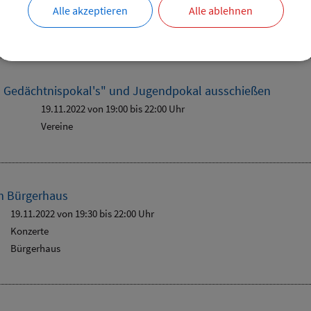
Vereine
Alle akzeptieren
Alle ablehnen
Bürgersaal
- Gedächtnispokal's" und Jugendpokal ausschießen
19.11.2022 von 19:00
bis 22:00 Uhr
Vereine
m Bürgerhaus
19.11.2022 von 19:30
bis 22:00 Uhr
Konzerte
Bürgerhaus