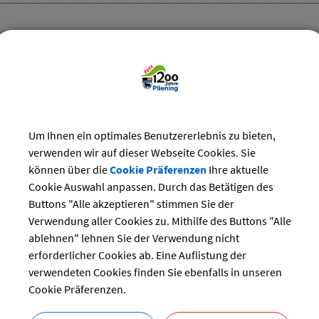
zug Ottersberg
13.11.2022 von 16:30
bis 19:30 Uhr
Vereine
Treffpunkt Schützenheim
Um Ihnen ein optimales Benutzererlebnis zu bieten,
verwenden wir auf dieser Webseite Cookies. Sie
ber Ausgrabungen in Pliening
können über die
Cookie Präferenzen
Ihre aktuelle
17.11.2022 von 18:30
bis 22:00 Uhr
Cookie Auswahl anpassen. Durch das Betätigen des
Vorträge
Buttons "Alle akzeptieren" stimmen Sie der
Bürgerstüberl
Verwendung aller Cookies zu. Mithilfe des Buttons "Alle
ablehnen" lehnen Sie der Verwendung nicht
erforderlicher Cookies ab. Eine Auflistung der
verwendeten Cookies finden Sie ebenfalls in unseren
obe Musikkapelle
Cookie Präferenzen.
18.11.2022 von 13:00
bis 16:00 Uhr