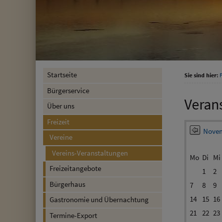
Startseite
Sie sind hier:
F
Bürgerservice
Veran
Über uns
Freizeit
Novem
Vereine
Vereins-Veranstaltungen
Mo
Di
Mi
Freizeitangebote
1
2
Bürgerhaus
7
8
9
14
15
16
Gastronomie und Übernachtung
21
22
23
Termine-Export