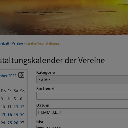
reizeit
>
Vereine
>
Vereins-Veranstaltungen
staltungskalender der Vereine
Kategorie
ber 2022
Suchwort
Do
Fr
Sa
So
3
4
5
6
Datum
10
11
12
13
17
18
19
20
bis:
24
25
26
27