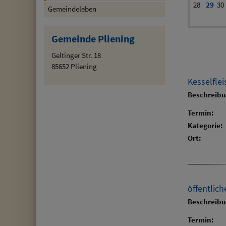
28
29
30
Gemeindeleben
Gemeinde Pliening
Geltinger Str. 18
85652 Pliening
Kesselfle
Beschreib
Termin:
Kategorie:
Ort:
öffentlic
Beschreib
Termin: