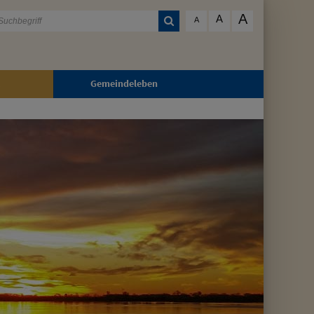
A
A
A
Gemeindeleben