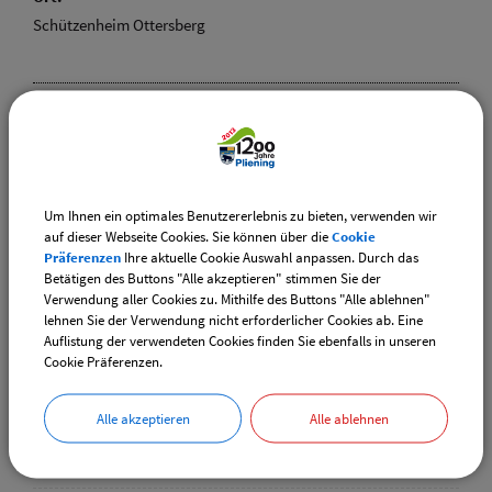
Schützenheim Ottersberg
Weiterführende Links
Vereinsangebote speziell für junge Leute
Um Ihnen ein optimales Benutzererlebnis zu bieten, verwenden wir
Diese Vereine bieten Veranstaltungen speziell für junge
auf dieser Webseite Cookies. Sie können über die
Cookie
Leute an.
Präferenzen
Ihre aktuelle Cookie Auswahl anpassen. Durch das
Betätigen des Buttons "Alle akzeptieren" stimmen Sie der
Verwendung aller Cookies zu. Mithilfe des Buttons "Alle ablehnen"
Downloads
lehnen Sie der Verwendung nicht erforderlicher Cookies ab. Eine
Auflistung der verwendeten Cookies finden Sie ebenfalls in unseren
Den gewählten Termin als VCS-Kalenderdatei
Cookie Präferenzen.
downloaden
Den gewählten Termin als iCal-Kalenderdatei
Alle akzeptieren
Alle ablehnen
downloaden