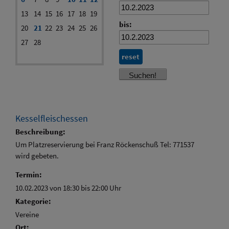
13
14
15
16
17
18
19
bis:
20
21
22
23
24
25
26
27
28
reset
Kesselfleischessen
Beschreibung:
Um Platzreservierung bei Franz Röckenschuß Tel: 771537
wird gebeten.
Termin:
10.02.2023 von 18:30
bis 22:00 Uhr
Kategorie:
Vereine
Ort: