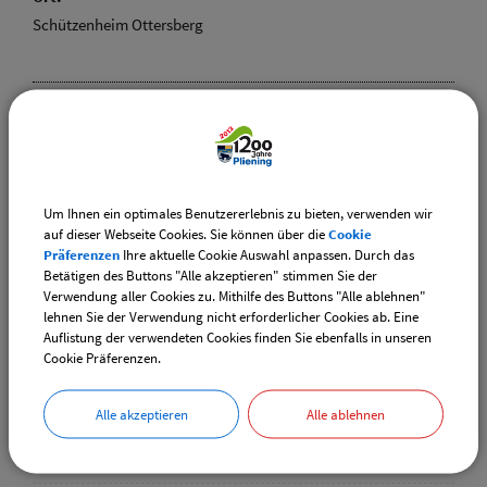
Schützenheim Ottersberg
Weiterführende Links
Vereinsangebote speziell für junge Leute
Um Ihnen ein optimales Benutzererlebnis zu bieten, verwenden wir
Diese Vereine bieten Veranstaltungen speziell für junge
auf dieser Webseite Cookies. Sie können über die
Cookie
Leute an.
Präferenzen
Ihre aktuelle Cookie Auswahl anpassen. Durch das
Betätigen des Buttons "Alle akzeptieren" stimmen Sie der
Verwendung aller Cookies zu. Mithilfe des Buttons "Alle ablehnen"
Downloads
lehnen Sie der Verwendung nicht erforderlicher Cookies ab. Eine
Auflistung der verwendeten Cookies finden Sie ebenfalls in unseren
Den gewählten Termin als VCS-Kalenderdatei
Cookie Präferenzen.
downloaden
Den gewählten Termin als iCal-Kalenderdatei
Alle akzeptieren
Alle ablehnen
downloaden