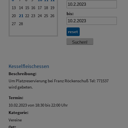
13
14
15
16
17
18
19
bis:
20
21
22
23
24
25
26
27
28
reset
Kesselfleischessen
Beschreibung:
Um Platzreservierung bei Franz Röckenschuß Tel: 771537
wird gebeten.
Termin:
10.02.2023 von 18:30
bis 22:00 Uhr
Kategorie:
Vereine
Ort: