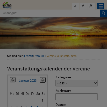
Zum Inhalt
,
zur Navigation
oder
zur Startseite
springen.
A
schließen
A
A
Sie sind hier:
Freizeit
>
Vereine
>
Vereins-Veranstaltungen
Veranstaltungskalender der Vereine
Kategorie
Januar 2023
Suchwort
Mo
Di
Mi
Do
Fr
Sa
So
1
Datum
2
3
4
5
6
7
8