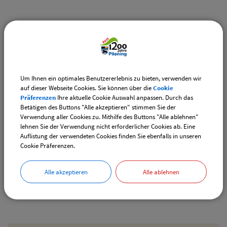
Weiterführende Links
Vereinsangebote speziell für junge Leute
Diese Vereine bieten Veranstaltungen speziell für junge
Leute an.
Um Ihnen ein optimales Benutzererlebnis zu bieten, verwenden wir
auf dieser Webseite Cookies. Sie können über die
Cookie
Downloads
Präferenzen
Ihre aktuelle Cookie Auswahl anpassen. Durch das
Betätigen des Buttons "Alle akzeptieren" stimmen Sie der
Den gewählten Termin als VCS-Kalenderdatei
Verwendung aller Cookies zu. Mithilfe des Buttons "Alle ablehnen"
downloaden
lehnen Sie der Verwendung nicht erforderlicher Cookies ab. Eine
Auflistung der verwendeten Cookies finden Sie ebenfalls in unseren
Den gewählten Termin als iCal-Kalenderdatei
Cookie Präferenzen.
downloaden
Alle akzeptieren
Alle ablehnen
Drucken