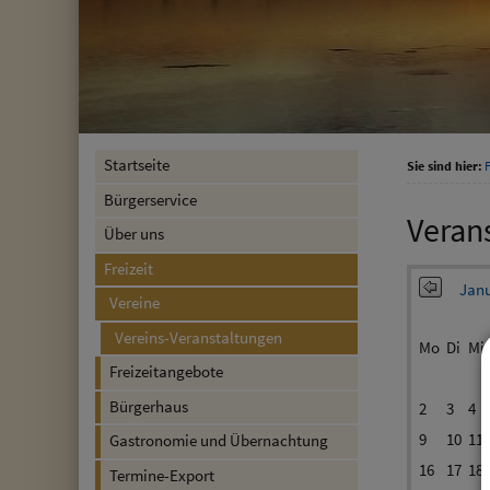
Startseite
Sie sind hier:
F
Bürgerservice
Veran
Über uns
Freizeit
Janu
Vereine
Vereins-Veranstaltungen
Mo
Di
Mi
Freizeitangebote
Bürgerhaus
2
3
4
9
10
11
Gastronomie und Übernachtung
16
17
18
Termine-Export