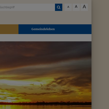
A
A
A
Gemeindeleben