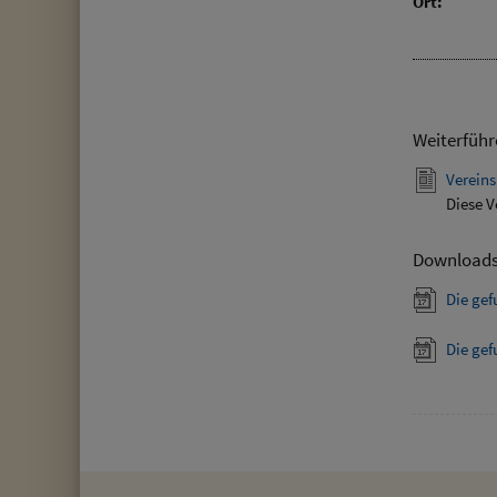
Ort:
Weiterführ
Vereins
Diese V
Download
Die ge
Die ge