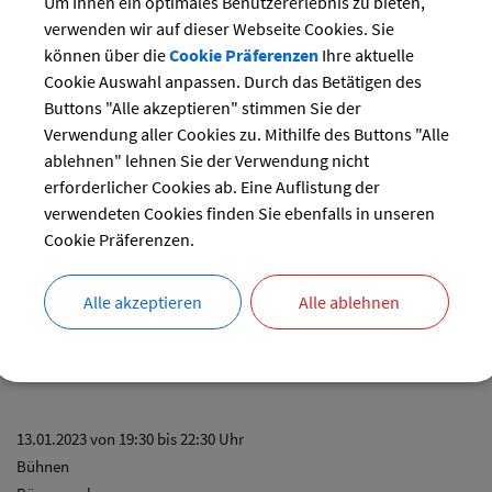
Um Ihnen ein optimales Benutzererlebnis zu bieten,
26
27
28
29
verwenden wir auf dieser Webseite Cookies. Sie
reset
können über die
Cookie Präferenzen
Ihre aktuelle
Cookie Auswahl anpassen. Durch das Betätigen des
Buttons "Alle akzeptieren" stimmen Sie der
Verwendung aller Cookies zu. Mithilfe des Buttons "Alle
ablehnen" lehnen Sie der Verwendung nicht
ischessen
erforderlicher Cookies ab. Eine Auflistung der
ung:
Um Platzreservierung bei Franz Röckenschuß Tel: 771537 wird ge
verwendeten Cookies finden Sie ebenfalls in unseren
Cookie Präferenzen.
13.01.2023 von 18:30
bis 22:00 Uhr
Vereine
Schützenheim Ottersberg
Alle akzeptieren
Alle ablehnen
13.01.2023 von 19:30
bis 22:30 Uhr
Bühnen