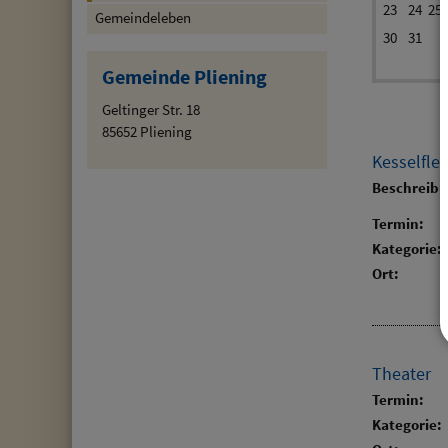
23
24
25
Gemeindeleben
30
31
Gemeinde Pliening
Geltinger Str. 18
85652 Pliening
Kesselfle
Beschreib
Termin:
Kategorie:
Ort:
Theater
Termin:
Kategorie: