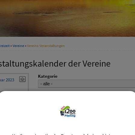
reizeit
>
Vereine
>
Vereins-Veranstaltungen
staltungskalender der Vereine
Kategorie
ar 2023
Suchwort
Do
Fr
Sa
So
1
Datum
5
6
7
8
12
13
14
15
bis:
19
20
21
22