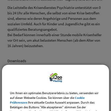
Die Leitstelle des Krisendienstes Psychiatrie unterstützt von 0
bis 24 Uhr alle Menschen, die selbst von einer Krise betroffen
sind, ebenso wie deren Angehörige und Personen aus dem
sozialen Umfeld. Auch für Kinder und Jugendliche gibt es ein
qualifiziertes Beratungsangebot.
Bei Bedarf können innerhalb einer Stunde mobile Krisenhelfer
vor Ort sein, um akut belasteten Menschen (ab dem Alter von
16 Jahren) beizustehen.
Downloads
Die gewählte Adresse als VCF-Visitenkartendatei
downloaden
Um Ihnen ein optimales Benutzererlebnis zu bieten, verwenden wir
Drucken
auf dieser Webseite Cookies. Sie können über die
Cookie
Präferenzen
Ihre aktuelle Cookie Auswahl anpassen. Durch das
Betätigen des Buttons "Alle akzeptieren" stimmen Sie der