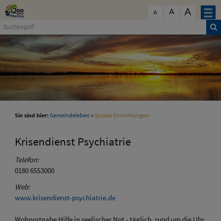
Zum Inhalt
,
zur Navigation
oder
zur Startseite
springen.
A
schließen
A
A
Sie sind hier:
Gemeindeleben
>
Soziale Einrichtungen
Krisendienst Psychiatrie
Telefon:
0180 6553000
Web:
www.krisendienst-psychiatrie.de
Wohnortnahe Hilfe in seelischer Not - täglich, rund um die Uhr