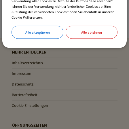
Verwendung aller Cookies zu. Mithilfe des Buttons "Alle ablehnen"
Gemeinde Pliening
lehnen Sie der Verwendung nicht erforderlicher Cookies ab. Eine
Geltinger Str. 18
Auflistung der verwendeten Cookies finden Sie ebenfalls in unseren
Cookie Präferenzen.
85652 Pliening
Alle akzeptieren
Alle ablehnen
MEHR ENTDECKEN
Inhaltsverzeichnis
Impressum
Datenschutz
Barrierefreiheit
Cookie Einstellungen
ÖFFNUNGSZEITEN