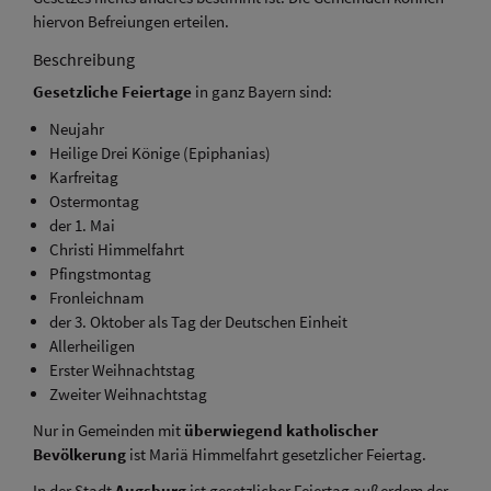
hiervon Befreiungen erteilen.
Beschreibung
Gesetzliche Feiertage
in ganz Bayern sind:
Neujahr
Heilige Drei Könige (Epiphanias)
Karfreitag
Ostermontag
der 1. Mai
Christi Himmelfahrt
Pfingstmontag
Fronleichnam
der 3. Oktober als Tag der Deutschen Einheit
Allerheiligen
Erster Weihnachtstag
Zweiter Weihnachtstag
Nur in Gemeinden mit
überwiegend katholischer
Bevölkerung
ist Mariä Himmelfahrt gesetzlicher Feiertag.
In der Stadt
Augsburg
ist gesetzlicher Feiertag außerdem der