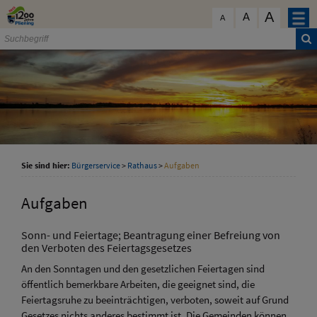
Zum Inhalt
,
zur Navigation
oder
zur Startseite
springen.
A
schließen
A
A
Sie sind hier:
Bürgerservice
>
Rathaus
>
Aufgaben
Aufgaben
Sonn- und Feiertage; Beantragung einer Befreiung von
den Verboten des Feiertagsgesetzes
An den Sonntagen und den gesetzlichen Feiertagen sind
öffentlich bemerkbare Arbeiten, die geeignet sind, die
Feiertagsruhe zu beeinträchtigen, verboten, soweit auf Grund
Gesetzes nichts anderes bestimmt ist. Die Gemeinden können