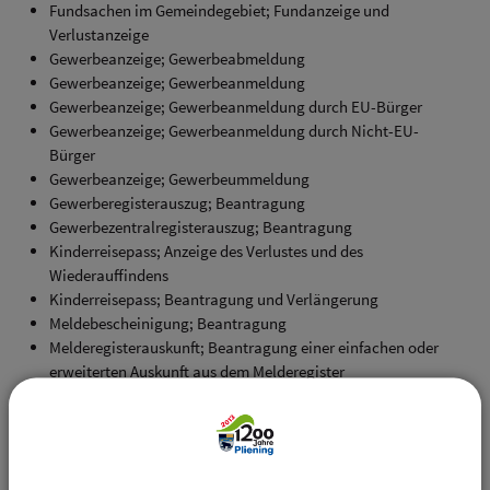
Fundsachen im Gemeindegebiet; Fundanzeige und
Verlustanzeige
Gewerbeanzeige; Gewerbeabmeldung
Gewerbeanzeige; Gewerbeanmeldung
Gewerbeanzeige; Gewerbeanmeldung durch EU-Bürger
Gewerbeanzeige; Gewerbeanmeldung durch Nicht-EU-
Bürger
Gewerbeanzeige; Gewerbeummeldung
Gewerberegisterauszug; Beantragung
Gewerbezentralregisterauszug; Beantragung
Kinderreisepass; Anzeige des Verlustes und des
Wiederauffindens
Kinderreisepass; Beantragung und Verlängerung
Meldebescheinigung; Beantragung
Melderegisterauskunft; Beantragung einer einfachen oder
erweiterten Auskunft aus dem Melderegister
Melderegisterauskunft; Beantragung einer Selbstauskunft
aus dem Melderegister
Personalausweis und elektronischer Aufenthaltstitel;
Auskunft über gespeicherte Daten