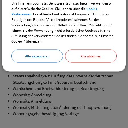
Personalausweis; Anzeige des Verlustes und des
Um Ihnen ein optimales Benutzererlebnis zu bieten, verwenden wir
Wiederauffindens
auf dieser Webseite Cookies. Sie können über die
Cookie
Personalausweis; Auskunft über den Bearbeitungsstand
Präferenzen
Ihre aktuelle Cookie Auswahl anpassen. Durch das
Personalausweis; Beantragung
Betätigen des Buttons "Alle akzeptieren" stimmen Sie der
Verwendung aller Cookies zu. Mithilfe des Buttons "Alle ablehnen"
Personalausweis; Sperrung und Entsperrung der Online-
lehnen Sie der Verwendung nicht erforderlicher Cookies ab. Eine
Ausweisfunktion bei Verlust
Auflistung der verwendeten Cookies finden Sie ebenfalls in unseren
Plakate; Informationen über öffentliche Anschläge
Cookie Präferenzen.
Reisegewerbe; Anzeige einer nicht erlaubnispflichtigen
Tätigkeit
Alle akzeptieren
Alle ablehnen
Reisepass; Anzeige des Verlustes und des Wiederauffindens
Reisepass; Auskunft über den Bearbeitungsstand
Reisepass; Beantragung
Staatsangehörigkeit; Prüfung des Erwerbs der deutschen
Staatsangehörigkeit mit Geburt in Deutschland
Wahlschein und Briefwahlunterlagen; Beantragung
Wohnsitz; Abmeldung
Wohnsitz; Anmeldung
Wohnsitz; Mitteilung über Änderung der Hauptwohnung
Wohnungsgeberbestätigung; Vorlage