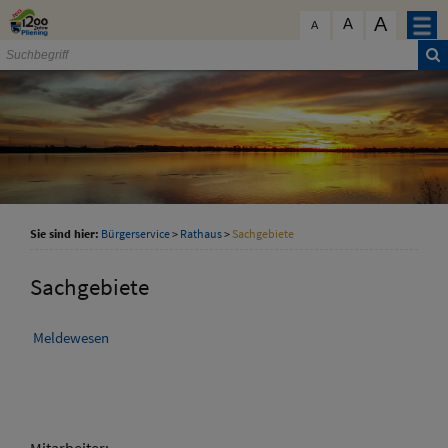
Zum Inhalt
,
zur Navigation
oder
zur Startseite
springen.
A
schließen
A
A
Sie sind hier:
Bürgerservice
>
Rathaus
>
Sachgebiete
Sachgebiete
Meldewesen