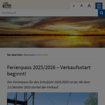
Zum Inhalt
,
zur Navigation
oder
zur Startseite
springen.
A
schließen
A
A
Sie sind hier:
Startseite
>
Aktuelles
Ferienpass 2025/2026 – Verkaufsstart
beginnt!
Der Ferienpass für das Schuljahr 2025/2026 ist da! Ab dem
13.Oktober 2025 startet der Verkauf.