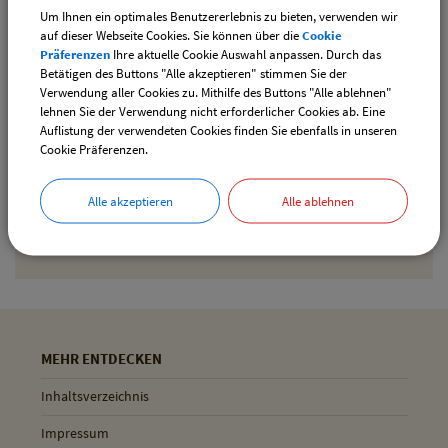
Für den Ferienpass wird ein aktuelles Lichtbild des Kindes
Um Ihnen ein optimales Benutzererlebnis zu bieten, verwenden wir
auf dieser Webseite Cookies. Sie können über die
Cookie
benötigt.
Präferenzen
Ihre aktuelle Cookie Auswahl anpassen. Durch das
Betätigen des Buttons "Alle akzeptieren" stimmen Sie der
Verwendung aller Cookies zu. Mithilfe des Buttons "Alle ablehnen"
Drucken
lehnen Sie der Verwendung nicht erforderlicher Cookies ab. Eine
Auflistung der verwendeten Cookies finden Sie ebenfalls in unseren
Cookie Präferenzen.
Gemeinde Pliening
Alle akzeptieren
Alle ablehnen
Geltinger Str. 18
85652 Pliening
MEHR ENTDECKEN
Inhaltsverzeichnis
Impressum