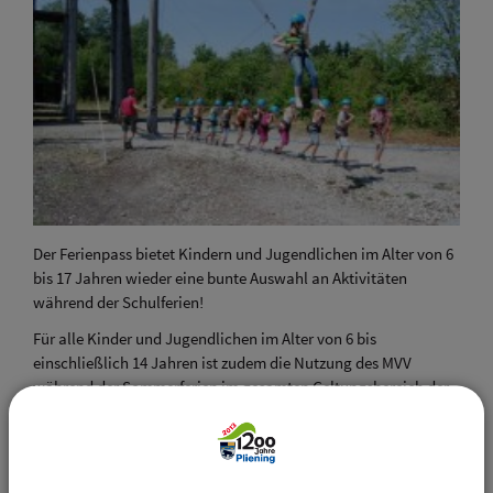
Der Ferienpass bietet Kindern und Jugendlichen im Alter von 6
bis 17 Jahren wieder eine bunte Auswahl an Aktivitäten
während der Schulferien!
Für alle Kinder und Jugendlichen im Alter von 6 bis
einschließlich 14 Jahren ist zudem die Nutzung des MVV
während der Sommerferien im gesamten Geltungsbereich der
Zonen M bis 6 kostenlos inbegriffen.
Erhältlich ist der Ferienpass ab dem 13.Oktober 2025
im
Rathaus Pliening oder online unter muenchen.de/ferienpass.