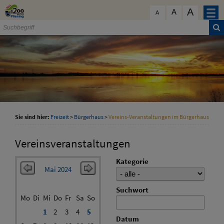
Zum Inhalt
,
zur Navigation
oder
zur Startseite
springen.
A
schließen
A
A
Sie sind hier:
Freizeit
>
Bürgerhaus
>
Vereins-Veranstaltungen im Bürgerhaus
Vereinsveranstaltungen
Kategorie
Mai 2024
Suchwort
Mo
Di
Mi
Do
Fr
Sa
So
1
2
3
4
5
Datum