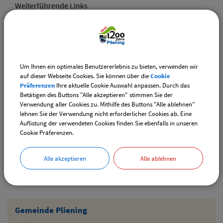
Weiterführende Links
Adventsmarkt Hofladen Burghart
CSU-Ortshauptversammlung
Um Ihnen ein optimales Benutzererlebnis zu bieten, verwenden wir
Downloads
auf dieser Webseite Cookies. Sie können über die
Cookie
Präferenzen
Ihre aktuelle Cookie Auswahl anpassen. Durch das
Den gewählten Termin als VCS-Kalenderdatei
Betätigen des Buttons "Alle akzeptieren" stimmen Sie der
downloaden
Verwendung aller Cookies zu. Mithilfe des Buttons "Alle ablehnen"
lehnen Sie der Verwendung nicht erforderlicher Cookies ab. Eine
Den gewählten Termin als iCal-Kalenderdatei
Auflistung der verwendeten Cookies finden Sie ebenfalls in unseren
downloaden
Cookie Präferenzen.
Alle akzeptieren
Alle ablehnen
Drucken
Gemeinde Pliening