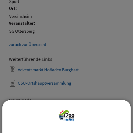
Sport
Ort:
Vereinsheim
Veranstalter:
SG Ottersberg
zurück zur Übersicht
Weiterführende Links
Adventsmarkt Hofladen Burghart
CSU-Ortshauptversammlung
Downloads
Den gewählten Termin als VCS-Kalenderdatei
downloaden
Den gewählten Termin als iCal-Kalenderdatei