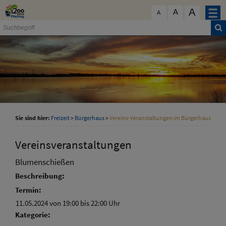
Zum Inhalt
,
zur Navigation
oder
zur Startseite
springen.
A
schließen
A
A
Sie sind hier:
Freizeit
>
Bürgerhaus
>
Vereins-Veranstaltungen im Bürgerhaus
Vereinsveranstaltungen
Blumenschießen
Beschreibung:
Termin:
11.05.2024 von 19:00
bis 22:00 Uhr
Kategorie: