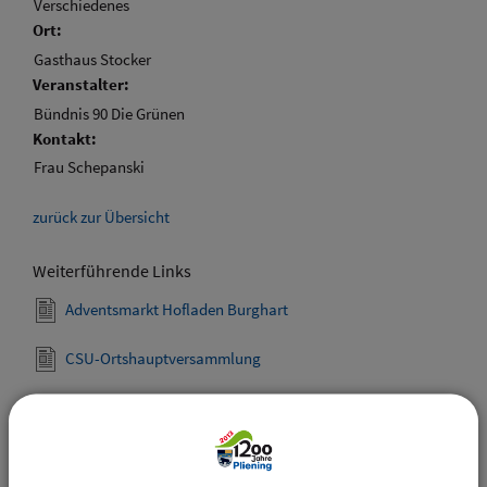
Verschiedenes
Ort:
Gasthaus Stocker
Veranstalter:
Bündnis 90 Die Grünen
Kontakt:
Frau Schepanski
zurück zur Übersicht
Weiterführende Links
Adventsmarkt Hofladen Burghart
CSU-Ortshauptversammlung
Downloads
Den gewählten Termin als VCS-Kalenderdatei
downloaden