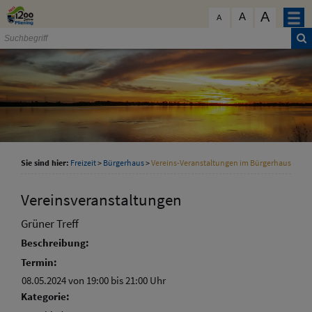
Zum Inhalt
,
zur Navigation
oder
zur Startseite
springen.
A
schließen
A
A
Sie sind hier:
Freizeit
>
Bürgerhaus
>
Vereins-Veranstaltungen im Bürgerhaus
Vereinsveranstaltungen
Grüner Treff
Beschreibung:
Termin:
08.05.2024 von 19:00
bis 21:00 Uhr
Kategorie: