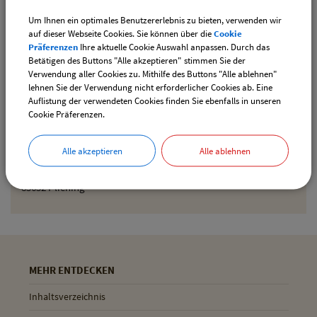
Um Ihnen ein optimales Benutzererlebnis zu bieten, verwenden wir
Den gewählten Termin als iCal-Kalenderdatei
auf dieser Webseite Cookies. Sie können über die
Cookie
downloaden
Präferenzen
Ihre aktuelle Cookie Auswahl anpassen. Durch das
Betätigen des Buttons "Alle akzeptieren" stimmen Sie der
Verwendung aller Cookies zu. Mithilfe des Buttons "Alle ablehnen"
lehnen Sie der Verwendung nicht erforderlicher Cookies ab. Eine
Drucken
Auflistung der verwendeten Cookies finden Sie ebenfalls in unseren
Cookie Präferenzen.
Gemeinde Pliening
Alle akzeptieren
Alle ablehnen
Geltinger Str. 18
85652 Pliening
MEHR ENTDECKEN
Inhaltsverzeichnis