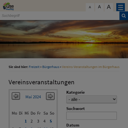
Zum Inhalt
,
zur Navigation
oder
zur Startseite
springen.
A
schließen
A
A
Sie sind hier:
Freizeit
>
Bürgerhaus
>
Vereins-Veranstaltungen im Bürgerhaus
Vereinsveranstaltungen
Kategorie
Mai 2024
Suchwort
Mo
Di
Mi
Do
Fr
Sa
So
1
2
3
4
5
Datum