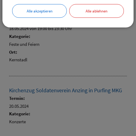
Alle akzeptieren
Alle ablehnen
Weinfest
Termin:
18.05.2024 von 19:00
bis 23:30 Uhr
Kategorie:
Feste und Feiern
Ort:
Kernstadl
Kirchenzug Soldatenverein Anzing in Purfing MKG
Termin:
20.05.2024
Kategorie:
Konzerte