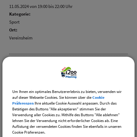
11.05.2024 von 19:00
bis 22:00 Uhr
Kategorie:
Sport
Ort:
Vereinsheim
Maiandacht am Stoabergkreuz
Beschreibung:
anschließend Vereinsabend
Um Ihnen ein optimales Benutzererlebnis zu bieten, verwenden wir
Termin:
auf dieser Webseite Cookies. Sie können über die
Cookie
Präferenzen
Ihre aktuelle Cookie Auswahl anpassen. Durch das
17.05.2024 von 19:00
bis 21:00 Uhr
Betätigen des Buttons "Alle akzeptieren" stimmen Sie der
Kategorie:
Verwendung aller Cookies zu. Mithilfe des Buttons "Alle ablehnen"
Verschiedenes
lehnen Sie der Verwendung nicht erforderlicher Cookies ab. Eine
Auflistung der verwendeten Cookies finden Sie ebenfalls in unseren
Cookie Präferenzen.