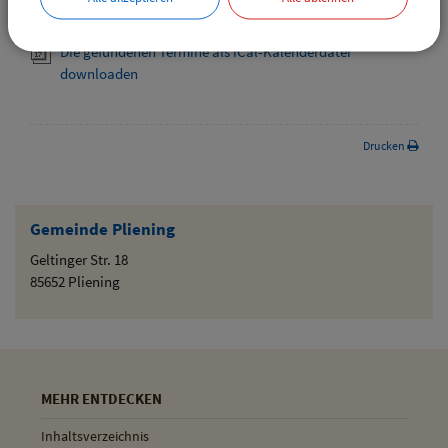
downloaden
Die gefundenen Termine als iCal-Kalenderdatei
downloaden
Drucken
Gemeinde Pliening
Geltinger Str. 18
85652 Pliening
MEHR ENTDECKEN
Inhaltsverzeichnis