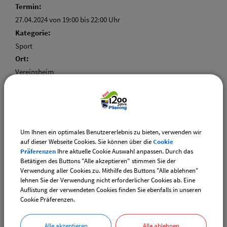
Termin:
27.04.2024 von 19:00
bis 22:00 Uhr
Kategorie:
Sport
Ort:
Vereinsheim
Um Ihnen ein optimales Benutzererlebnis zu bieten, verwenden wir
Weiterführende Links
auf dieser Webseite Cookies. Sie können über die
Cookie
Präferenzen
Ihre aktuelle Cookie Auswahl anpassen. Durch das
Adventsmarkt Hofladen Burghart
Betätigen des Buttons "Alle akzeptieren" stimmen Sie der
Verwendung aller Cookies zu. Mithilfe des Buttons "Alle ablehnen"
CSU-Ortshauptversammlung
lehnen Sie der Verwendung nicht erforderlicher Cookies ab. Eine
Auflistung der verwendeten Cookies finden Sie ebenfalls in unseren
Cookie Präferenzen.
Downloads
Die gefundenen Termine als VCS-Kalenderdatei
Alle akzeptieren
Alle ablehnen