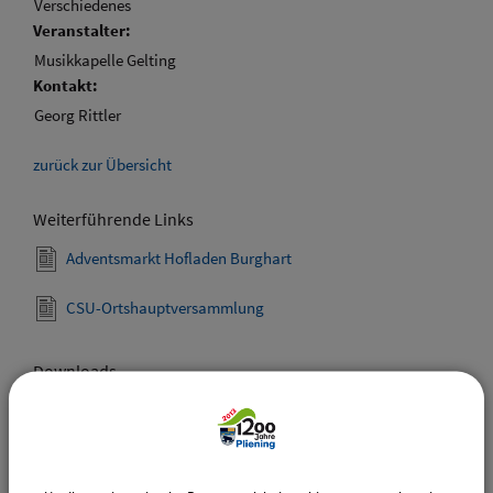
Verschiedenes
Veranstalter:
Musikkapelle Gelting
Kontakt:
Georg Rittler
zurück zur Übersicht
Weiterführende Links
Adventsmarkt Hofladen Burghart
CSU-Ortshauptversammlung
Downloads
Den gewählten Termin als VCS-Kalenderdatei
downloaden
Den gewählten Termin als iCal-Kalenderdatei