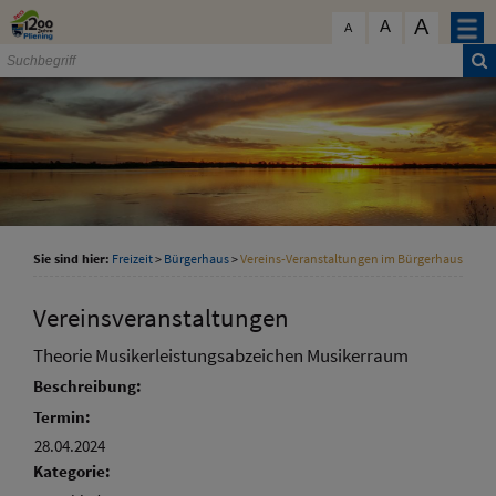
Zum Inhalt
,
zur Navigation
oder
zur Startseite
springen.
A
schließen
A
A
Sie sind hier:
Freizeit
>
Bürgerhaus
>
Vereins-Veranstaltungen im Bürgerhaus
Vereinsveranstaltungen
Theorie Musikerleistungsabzeichen Musikerraum
Beschreibung:
Termin:
28.04.2024
Kategorie: