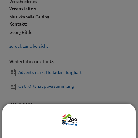
Verschiedenes
Veranstalter:
Musikkapelle Gelting
Kontakt:
Georg Rittler
zurück zur Übersicht
Weiterführende Links
Adventsmarkt Hofladen Burghart
CSU-Ortshauptversammlung
Downloads
Den gewählten Termin als VCS-Kalenderdatei
downloaden
Den gewählten Termin als iCal-Kalenderdatei