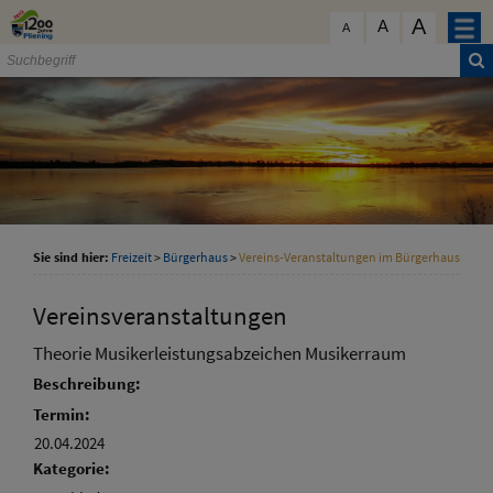
Zum Inhalt
,
zur Navigation
oder
zur Startseite
springen.
A
schließen
A
A
Sie sind hier:
Freizeit
>
Bürgerhaus
>
Vereins-Veranstaltungen im Bürgerhaus
Vereinsveranstaltungen
Theorie Musikerleistungsabzeichen Musikerraum
Beschreibung:
Termin:
20.04.2024
Kategorie: