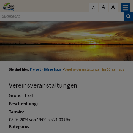
Zum Inhalt
,
zur Navigation
oder
zur Startseite
springen.
A
schließen
A
A
Sie sind hier:
Freizeit
>
Bürgerhaus
>
Vereins-Veranstaltungen im Bürgerhaus
Vereinsveranstaltungen
Grüner Treff
Beschreibung:
Termin:
08.04.2024 von 19:00
bis 21:00 Uhr
Kategorie: