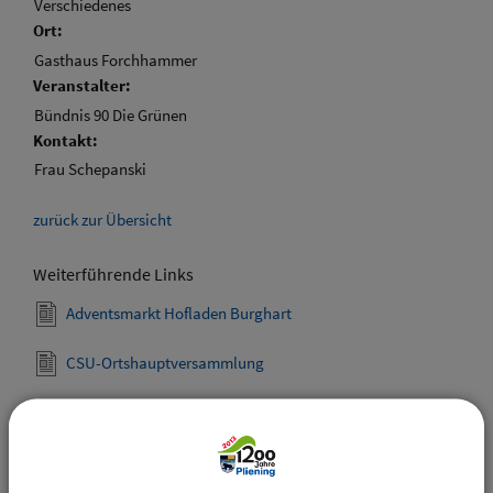
Verschiedenes
Ort:
Gasthaus Forchhammer
Veranstalter:
Bündnis 90 Die Grünen
Kontakt:
Frau Schepanski
zurück zur Übersicht
Weiterführende Links
Adventsmarkt Hofladen Burghart
CSU-Ortshauptversammlung
Downloads
Den gewählten Termin als VCS-Kalenderdatei
downloaden