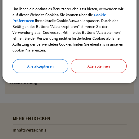
Um Ihnen ein optimales Benutzererlebnis zu bieten, verwenden wir
Den gewählten Termin als iCal-Kalenderdatei
auf dieser Webseite Cookies. Sie können über die
Cookie
downloaden
Präferenzen
Ihre aktuelle Cookie Auswahl anpassen. Durch das
Betätigen des Buttons "Alle akzeptieren" stimmen Sie der
Verwendung aller Cookies zu. Mithilfe des Buttons "Alle ablehnen"
lehnen Sie der Verwendung nicht erforderlicher Cookies ab. Eine
Drucken
Auflistung der verwendeten Cookies finden Sie ebenfalls in unseren
Cookie Präferenzen.
Gemeinde Pliening
Alle akzeptieren
Alle ablehnen
Geltinger Str. 18
85652 Pliening
MEHR ENTDECKEN
Inhaltsverzeichnis