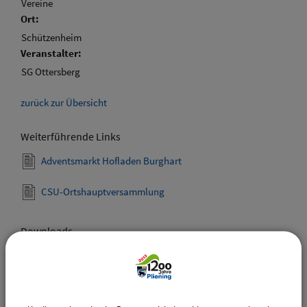
Vereine
Ort:
Schützenheim
Veranstalter:
SG Ottersberg
zurück zur Übersicht
Weiterführende Links
Adventsmarkt Hofladen Burghart
CSU-Ortshauptversammlung
Downloads
Den gewählten Termin als VCS-Kalenderdatei
downloaden
Den gewählten Termin als iCal-Kalenderdatei