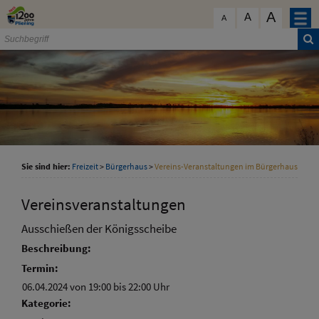
Zum Inhalt
,
zur Navigation
oder
zur Startseite
springen.
A
schließen
A
A
Sie sind hier:
Freizeit
>
Bürgerhaus
>
Vereins-Veranstaltungen im Bürgerhaus
Vereinsveranstaltungen
Ausschießen der Königsscheibe
Beschreibung:
Termin:
06.04.2024 von 19:00
bis 22:00 Uhr
Kategorie: