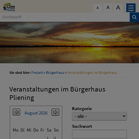
Zum Inhalt
,
zur Navigation
oder
zur Startseite
springen.
A
schließen
A
A
Sie sind hier:
Freizeit
>
Bürgerhaus
>
Veranstaltungen im Bürgerhaus
Veranstaltungen im Bürgerhaus
Pliening
Kategorie
August 2026
Suchwort
Mo
Di
Mi
Do
Fr
Sa
So
1
2