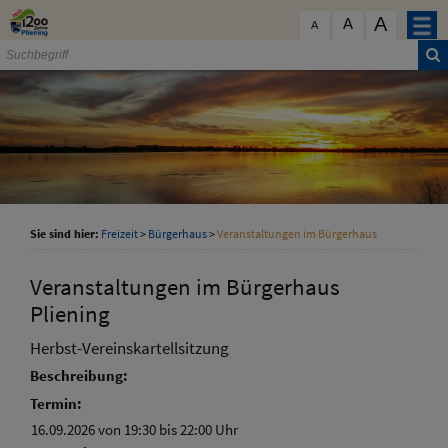
Zum Inhalt
,
zur Navigation
oder
zur Startseite
springen.
A
schließen
A
A
Sie sind hier:
Freizeit
>
Bürgerhaus
>
Veranstaltungen im Bürgerhaus
Veranstaltungen im Bürgerhaus
Pliening
Herbst-Vereinskartellsitzung
Beschreibung:
Termin:
16.09.2026 von 19:30
bis 22:00 Uhr