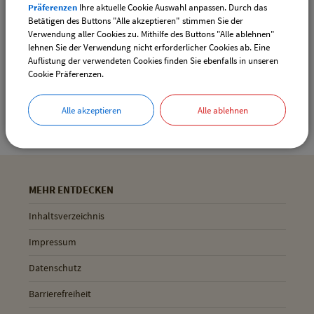
Präferenzen
Ihre aktuelle Cookie Auswahl anpassen. Durch das
Drucken
Betätigen des Buttons "Alle akzeptieren" stimmen Sie der
Verwendung aller Cookies zu. Mithilfe des Buttons "Alle ablehnen"
lehnen Sie der Verwendung nicht erforderlicher Cookies ab. Eine
Auflistung der verwendeten Cookies finden Sie ebenfalls in unseren
Gemeinde Pliening
Cookie Präferenzen.
Geltinger Str. 18
85652 Pliening
Alle akzeptieren
Alle ablehnen
MEHR ENTDECKEN
Inhaltsverzeichnis
Impressum
Datenschutz
Barrierefreiheit