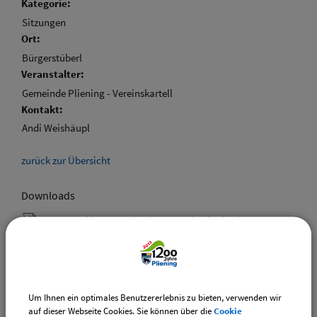
Kategorie:
Sitzungen
Ort:
Bürgerstüberl
Veranstalter:
Gemeinde Pliening - Vereinskartell
Kontakt:
Andi Weishäupl
zurück zur Übersicht
Downloads
Den gewählten Termin als VCS-Kalenderdatei
downloaden
Den gewählten Termin als iCal-Kalenderdatei
downloaden
Um Ihnen ein optimales Benutzererlebnis zu bieten, verwenden wir
auf dieser Webseite Cookies. Sie können über die
Cookie