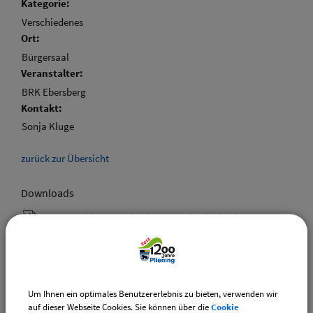
Kategorie:
Verschiedenes
Ort:
Bürgersaal
Veranstalter:
BRK Ebersberg
Kontakt:
Sonja Kluge
zurück zur Übersicht
Downloads
Den gewählten Termin als VCS-Kalenderdatei
downloaden
Den gewählten Termin als iCal-Kalenderdatei
downloaden
Um Ihnen ein optimales Benutzererlebnis zu bieten, verwenden wir
auf dieser Webseite Cookies. Sie können über die
Cookie