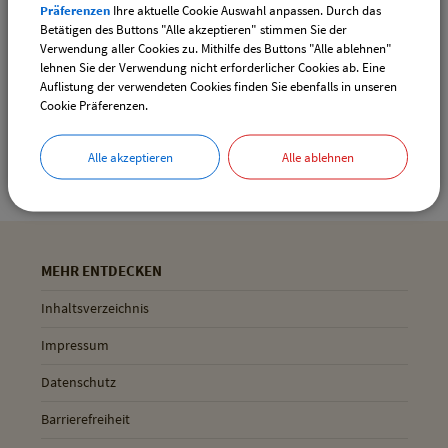
Präferenzen
Ihre aktuelle Cookie Auswahl anpassen. Durch das
Drucken
Betätigen des Buttons "Alle akzeptieren" stimmen Sie der
Verwendung aller Cookies zu. Mithilfe des Buttons "Alle ablehnen"
lehnen Sie der Verwendung nicht erforderlicher Cookies ab. Eine
Auflistung der verwendeten Cookies finden Sie ebenfalls in unseren
Gemeinde Pliening
Cookie Präferenzen.
Geltinger Str. 18
85652 Pliening
Alle akzeptieren
Alle ablehnen
MEHR ENTDECKEN
Inhaltsverzeichnis
Impressum
Datenschutz
Barrierefreiheit