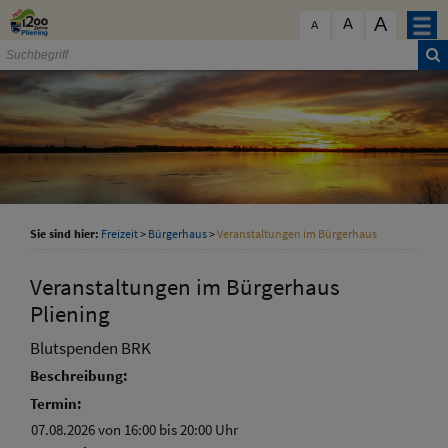
Zum Inhalt
,
zur Navigation
oder
zur Startseite
springen.
A
schließen
A
A
Sie sind hier:
Freizeit
>
Bürgerhaus
>
Veranstaltungen im Bürgerhaus
Veranstaltungen im Bürgerhaus
Pliening
Blutspenden BRK
Beschreibung:
Termin:
07.08.2026 von 16:00
bis 20:00 Uhr