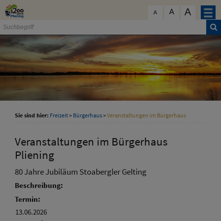
Zum Inhalt
,
zur Navigation
oder
zur Startseite
springen.
A
schließen
A
A
Sie sind hier:
Freizeit
>
Bürgerhaus
>
Veranstaltungen im Bürgerhaus
Veranstaltungen im Bürgerhaus
Pliening
80 Jahre Jubiläum Stoabergler Gelting
Beschreibung:
Termin:
13.06.2026