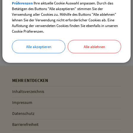
Präferenzen
Ihre aktuelle Cookie Auswahl anpassen. Durch das
Drucken
Betätigen des Buttons "Alle akzeptieren" stimmen Sie der
Verwendung aller Cookies zu. Mithilfe des Buttons "Alle ablehnen"
lehnen Sie der Verwendung nicht erforderlicher Cookies ab. Eine
Auflistung der verwendeten Cookies finden Sie ebenfalls in unseren
Gemeinde Pliening
Cookie Präferenzen.
Geltinger Str. 18
85652 Pliening
Alle akzeptieren
Alle ablehnen
MEHR ENTDECKEN
Inhaltsverzeichnis
Impressum
Datenschutz
Barrierefreiheit