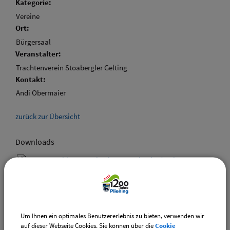
Kategorie:
Vereine
Ort:
Bürgersaal
Veranstalter:
Trachtenverein Stoabergler Gelting
Kontakt:
Andi Obermaier
zurück zur Übersicht
Downloads
Den gewählten Termin als VCS-Kalenderdatei
downloaden
Den gewählten Termin als iCal-Kalenderdatei
downloaden
Um Ihnen ein optimales Benutzererlebnis zu bieten, verwenden wir
auf dieser Webseite Cookies. Sie können über die
Cookie