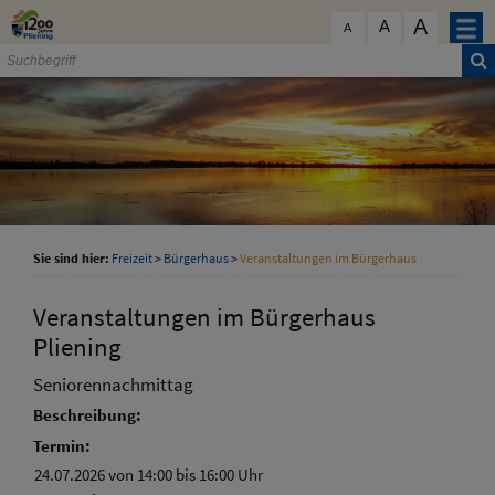
Zum Inhalt
,
zur Navigation
oder
zur Startseite
springen.
A
schließen
A
A
Sie sind hier:
Freizeit
>
Bürgerhaus
>
Veranstaltungen im Bürgerhaus
Veranstaltungen im Bürgerhaus
Pliening
Seniorennachmittag
Beschreibung:
Termin:
24.07.2026 von 14:00
bis 16:00 Uhr