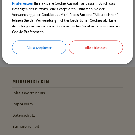
Präferenzen
Ihre aktuelle Cookie Auswahl anpassen. Durch das
Drucken
Betätigen des Buttons "Alle akzeptieren" stimmen Sie der
Verwendung aller Cookies zu. Mithilfe des Buttons "Alle ablehnen"
lehnen Sie der Verwendung nicht erforderlicher Cookies ab. Eine
Auflistung der verwendeten Cookies finden Sie ebenfalls in unseren
Gemeinde Pliening
Cookie Präferenzen.
Geltinger Str. 18
85652 Pliening
Alle akzeptieren
Alle ablehnen
MEHR ENTDECKEN
Inhaltsverzeichnis
Impressum
Datenschutz
Barrierefreiheit