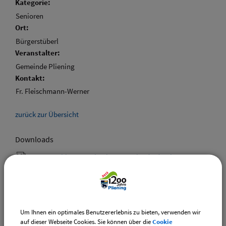
Kategorie:
Senioren
Ort:
Bürgerstüberl
Veranstalter:
Gemeinde Pliening
Kontakt:
Fr. Fleischmann-Werner
zurück zur Übersicht
Downloads
Den gewählten Termin als VCS-Kalenderdatei
downloaden
Den gewählten Termin als iCal-Kalenderdatei
downloaden
Um Ihnen ein optimales Benutzererlebnis zu bieten, verwenden wir
auf dieser Webseite Cookies. Sie können über die
Cookie