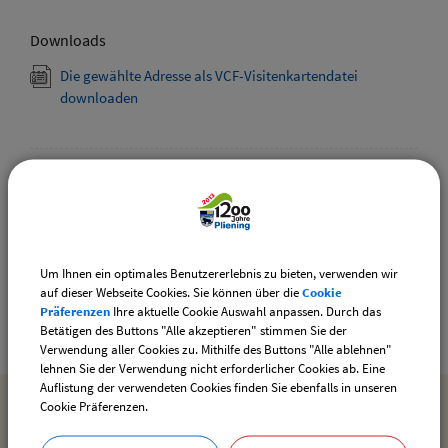
Downloads
Die gewählte Adresse als VCF-Visitenkartendatei
downloaden
Drucken
Gemeinde Pliening
Um Ihnen ein optimales Benutzererlebnis zu bieten, verwenden wir
Geltinger Str. 18
auf dieser Webseite Cookies. Sie können über die
Cookie
85652 Pliening
Präferenzen
Ihre aktuelle Cookie Auswahl anpassen. Durch das
Betätigen des Buttons "Alle akzeptieren" stimmen Sie der
Verwendung aller Cookies zu. Mithilfe des Buttons "Alle ablehnen"
lehnen Sie der Verwendung nicht erforderlicher Cookies ab. Eine
Auflistung der verwendeten Cookies finden Sie ebenfalls in unseren
Cookie Präferenzen.
MEHR ENTDECKEN