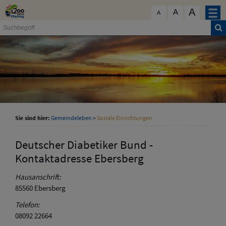
Zum Inhalt
,
zur Navigation
oder
zur Startseite
springen.
A
schließen
A
A
Sie sind hier:
Gemeindeleben
>
Soziale Einrichtungen
Deutscher Diabetiker Bund -
Kontaktadresse Ebersberg
Hausanschrift:
85560
Ebersberg
Telefon:
08092 22664