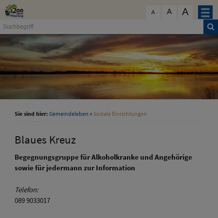
Zum Inhalt
,
zur Navigation
oder
zur Startseite
springen.
A
schließen
A
A
Sie sind hier:
Gemeindeleben
>
Soziale Einrichtungen
Blaues Kreuz
Begegnungsgruppe für Alkoholkranke und Angehörige
sowie für jedermann zur Information
Telefon:
089 9033017