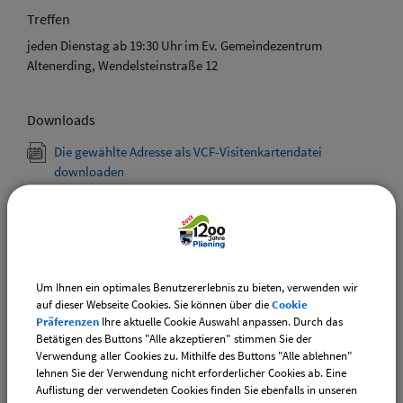
Treffen
jeden Dienstag ab 19:30 Uhr im Ev. Gemeindezentrum
Altenerding, Wendelsteinstraße 12
Downloads
Die gewählte Adresse als VCF-Visitenkartendatei
downloaden
Drucken
Um Ihnen ein optimales Benutzererlebnis zu bieten, verwenden wir
auf dieser Webseite Cookies. Sie können über die
Cookie
Gemeinde Pliening
Präferenzen
Ihre aktuelle Cookie Auswahl anpassen. Durch das
Betätigen des Buttons "Alle akzeptieren" stimmen Sie der
Geltinger Str. 18
Verwendung aller Cookies zu. Mithilfe des Buttons "Alle ablehnen"
85652 Pliening
lehnen Sie der Verwendung nicht erforderlicher Cookies ab. Eine
Auflistung der verwendeten Cookies finden Sie ebenfalls in unseren