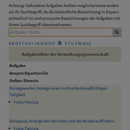
Achtung: Gefundene Aufgaben heißen möglicherweise anders
als Ihr Suchbegriff, da die behördliche Bezeichnung in Bayern
einheitlich ist und synonyme Bezeichnungen der Aufgaben mit
Ihrem Suchbegriff übereinstimmen.
R
A
B
D
E
F
G
H
I
J
K
M
N
O
P
S
T
U
V
W
ALLE
Aufgabenliste der Verwaltungsgemeinschaft
Aufgabe
Ansprechpartner/in
Online-Dienste
Reisegewerbe; Anzeige einer nicht erlaubnispflichtigen
Tätigkeit
Fryba Patrizia
Reisepass; Anzeige des Verlustes und des Wiederauffindens
Fryba Patrizia