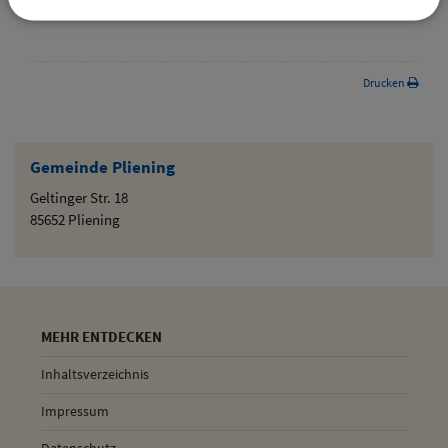
zurück
Drucken
Gemeinde Pliening
Geltinger Str. 18
85652 Pliening
MEHR ENTDECKEN
Inhaltsverzeichnis
Impressum