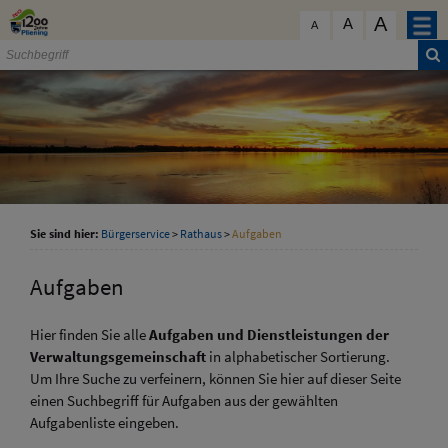
Zum Inhalt
,
zur Navigation
oder
zur Startseite
springen.
A
schließen
A
A
Sie sind hier:
Bürgerservice
>
Rathaus
>
Aufgaben
Aufgaben
Hier finden Sie alle
Aufgaben und Dienstleistungen der
Verwaltungsgemeinschaft
in alphabetischer Sortierung.
Um Ihre Suche zu verfeinern, können Sie hier auf dieser Seite
einen Suchbegriff für Aufgaben aus der gewählten
Aufgabenliste eingeben.