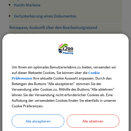
Haidn Marlene
Verlusterkärung eines Dokumentes
Reisepass; Auskunft über den Bearbeitungsstand
Fryba Patrizia
Haidn Marlene
Reisepass; Beantragung
Um Ihnen ein optimales Benutzererlebnis zu bieten, verwenden wir
Fryba Patrizia
auf dieser Webseite Cookies. Sie können über die
Cookie
Haidn Marlene
Präferenzen
Ihre aktuelle Cookie Auswahl anpassen. Durch das
Betätigen des Buttons "Alle akzeptieren" stimmen Sie der
Statusabfrage Pass / Personalausweis
Verwendung aller Cookies zu. Mithilfe des Buttons "Alle ablehnen"
Vollmacht zur Abholung eines
lehnen Sie der Verwendung nicht erforderlicher Cookies ab. Eine
Personalausweises/Reisepasses
Auflistung der verwendeten Cookies finden Sie ebenfalls in unseren
Cookie Präferenzen.
Alle akzeptieren
Alle ablehnen
Anzahl der gelisteten Aufgaben: 4 von möglichen 145