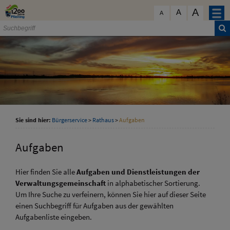
Zum Inhalt
,
zur Navigation
oder
zur Startseite
springen.
A
schließen
A
A
Sie sind hier:
Bürgerservice
>
Rathaus
>
Aufgaben
Aufgaben
Hier finden Sie alle
Aufgaben und Dienstleistungen der
Verwaltungsgemeinschaft
in alphabetischer Sortierung.
Um Ihre Suche zu verfeinern, können Sie hier auf dieser Seite
einen Suchbegriff für Aufgaben aus der gewählten
Aufgabenliste eingeben.