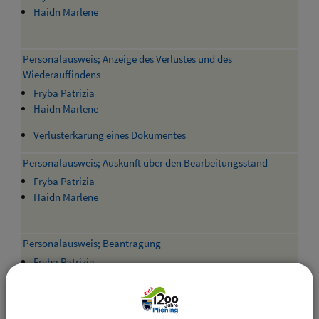
Haidn Marlene
Personalausweis; Anzeige des Verlustes und des
Wiederauffindens
Fryba Patrizia
Haidn Marlene
Verlusterkärung eines Dokumentes
Personalausweis; Auskunft über den Bearbeitungsstand
Fryba Patrizia
Haidn Marlene
Personalausweis; Beantragung
Fryba Patrizia
Haidn Marlene
Statusabfrage Pass / Personalausweis