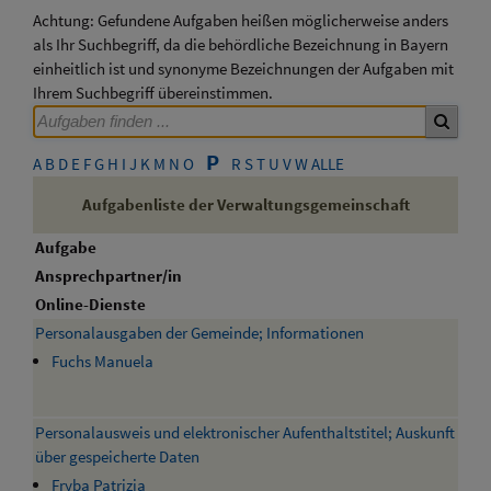
Achtung: Gefundene Aufgaben heißen möglicherweise anders
als Ihr Suchbegriff, da die behördliche Bezeichnung in Bayern
einheitlich ist und synonyme Bezeichnungen der Aufgaben mit
Ihrem Suchbegriff übereinstimmen.
P
A
B
D
E
F
G
H
I
J
K
M
N
O
R
S
T
U
V
W
ALLE
Aufgabenliste der Verwaltungsgemeinschaft
Aufgabe
Ansprechpartner/in
Online-Dienste
Personalausgaben der Gemeinde; Informationen
Fuchs Manuela
Personalausweis und elektronischer Aufenthaltstitel; Auskunft
über gespeicherte Daten
Fryba Patrizia