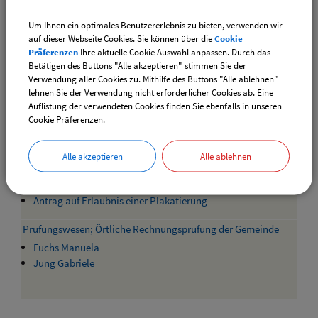
Vollmacht zur Abholung eines
Personalausweises/Reisepasses
Um Ihnen ein optimales Benutzererlebnis zu bieten, verwenden wir
auf dieser Webseite Cookies. Sie können über die
Cookie
Personalausweis; Sperrung und Entsperrung der Online-
Präferenzen
Ihre aktuelle Cookie Auswahl anpassen. Durch das
Ausweisfunktion bei Verlust
Betätigen des Buttons "Alle akzeptieren" stimmen Sie der
Fryba Patrizia
Verwendung aller Cookies zu. Mithilfe des Buttons "Alle ablehnen"
lehnen Sie der Verwendung nicht erforderlicher Cookies ab. Eine
Haidn Marlene
Auflistung der verwendeten Cookies finden Sie ebenfalls in unseren
Cookie Präferenzen.
Plakate; Informationen über öffentliche Anschläge
Alle akzeptieren
Alle ablehnen
Fryba Patrizia
Haidn Marlene
Antrag auf Erlaubnis einer Plakatierung
Prüfungswesen; Örtliche Rechnungsprüfung der Gemeinde
Fuchs Manuela
Jung Gabriele