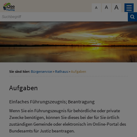
Zum Inhalt
,
zur Navigation
oder
zur Startseite
springen.
A
schließen
A
A
Sie sind hier:
Bürgerservice
>
Rathaus
>
Aufgaben
Aufgaben
Einfaches Führungszeugnis; Beantragung
Wenn Sie ein Führungszeugnis für behördliche oder private
Zwecke benötigen, können Sie dieses bei der für Sie örtlich
zuständigen Gemeinde oder elektronisch im Online-Portal des
Bundesamts für Justiz beantragen.