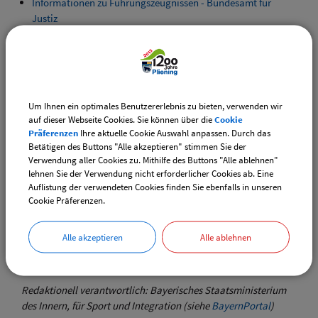
Informationen zu Führungszeugnissen - Bundesamt für
Justiz
Informationen zur AusweisApp2
Verwandte Leistungen
Amtliche Beglaubigung; Einholung bei der Gemeinde oder
Verwaltungsgemeinschaft
Um Ihnen ein optimales Benutzererlebnis zu bieten, verwenden wir
Führungszeugnis; Beantragung eines vergleichbaren
auf dieser Webseite Cookies. Sie können über die
Cookie
Nachweises durch Nicht-EU-Bürger
Präferenzen
Ihre aktuelle Cookie Auswahl anpassen. Durch das
Führungszeugnis; Beantragung eines erweiterten
Betätigen des Buttons "Alle akzeptieren" stimmen Sie der
Führungszeugnisses
Verwendung aller Cookies zu. Mithilfe des Buttons "Alle ablehnen"
Führungszeugnis; Beantragung eines vergleichbaren
lehnen Sie der Verwendung nicht erforderlicher Cookies ab. Eine
Auflistung der verwendeten Cookies finden Sie ebenfalls in unseren
Nachweises durch EU-Bürger
Cookie Präferenzen.
Führungszeugnis; Beantragung eines Europäischen
Führungszeugnisses
Alle akzeptieren
Alle ablehnen
Stand: 21.02.2023
Redaktionell verantwortlich: Bayerisches Staatsministerium
des Innern, für Sport und Integration (siehe
BayernPortal
)