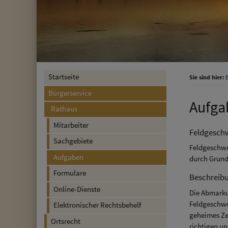
Startseite
Sie sind hier:
Bürgerservice
Aufga
Rathaus
Mitarbeiter
Feldgesch
Sachgebiete
Feldgeschwo
Aufgaben
durch Grund
Formulare
Beschreib
Online-Dienste
Die Abmarku
Feldgeschwo
Elektronischer Rechtsbehelf
geheimes Ze
Ortsrecht
richtigen u