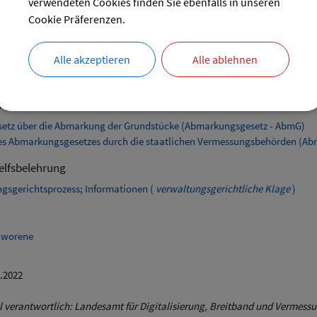
verwendeten Cookies finden Sie ebenfalls in unseren
ng des Bürgermeisters nehmen die Feldgeschworenen Grenzbegehungen v
Cookie Präferenzen.
n der Grundstücke werden den Grundstückseigentümern, Mängel an Geme
Alle akzeptieren
Alle ablehnen
renordnung der Gemeinde oder des Landkreises
chriften
esetz über die Abmarkung der Grundstücke (Abmarkungsgesetz - AbmG)
des Abmarkungsgesetzes durch die staatlichen Vermessungsbehörden (
elfsbelehrung
gsgerichtsprozess; Informationen (
verwaltungsgerichtliche Klage
)
hworene
2.2022
l verantwortlich: Landesamt für Digitalisierung, Breitband und Vermess