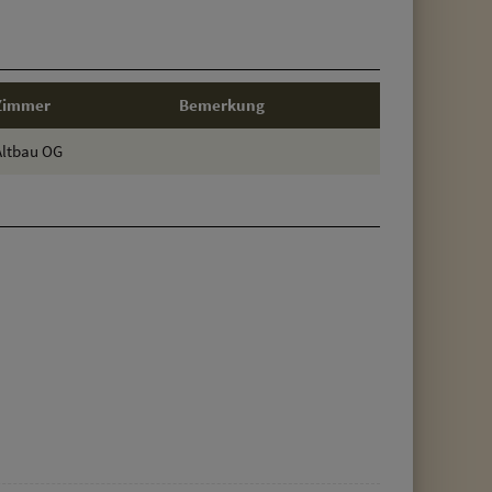
Zimmer
Bemerkung
Altbau OG