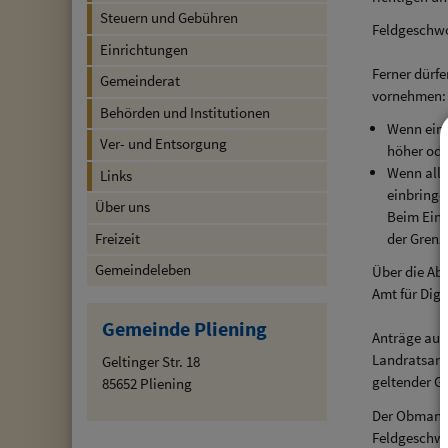
Steuern und Gebühren
Feldgeschwo
Einrichtungen
Ferner dürf
Gemeinderat
vornehmen:
Behörden und Institutionen
Wenn ein 
Ver- und Entsorgung
höher ode
Wenn alle
Links
einbringe
Über uns
Beim Einb
der Grenz
Freizeit
Gemeindeleben
Über die Abm
Amt für Dig
Gemeinde Pliening
Anträge auf
Landratsamt
Geltinger Str. 18
geltender G
85652 Pliening
Der Obmann 
Feldgeschwor