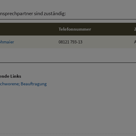
nsprechpartner sind zuständig:
Telefonnummer
ohmaier
08121 793-13
ende Links
schworene; Beauftragung