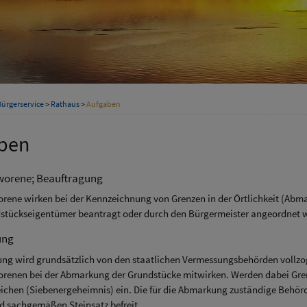
Bürgerservice
>
Rathaus
>
Aufgaben
ben
worene; Beauftragung
rene wirken bei der Kennzeichnung von Grenzen in der Örtlichkeit (Abm
stückseigentümer beantragt oder durch den Bürgermeister angeordnet 
ung
ng wird grundsätzlich von den staatlichen Vermessungsbehörden vollzo
renen bei der Abmarkung der Grundstücke mitwirken. Werden dabei Gren
ichen (Siebenergeheimnis) ein. Die für die Abmarkung zuständige Behörd
nd sachgemäßen Steinsatz befreit.