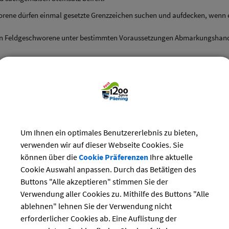
rene dürfen einmal gesetzte Grenzzeichen suchen und aufdecken, wenn 
en Feldgeschworene unter bestimmten Voraussetzungen Abmarkungshandl
Grundstückseigentümer es beantragt, dürfen die Feldgeschworenen Gren
r tiefer setzen sowie gefährdete Grenzzeichen sichern.
 betroffenen Grundstückseigentümer es übereinstimmend wollen, dürfen
n.
ringen und Aufrichten von Grenzzeichen haben die Feldgeschworenen wei
punkte auf Grund der geheimen Zeichen (Siebenergeheimnis) oder sonsti
Um Ihnen ein optimales Benutzererlebnis zu bieten,
arkung, die selbst einen Verwaltungsakt darstellt, fertigen die Feldges
verwenden wir auf dieser Webseite Cookies. Sie
italisierung, Breitband und Vermessung zur Aufbewahrung zugesandt.
können über die
Cookie Präferenzen
Ihre aktuelle
Cookie Auswahl anpassen. Durch das Betätigen des
 Abmarkung durch Feldgeschworene können an die jeweilige Gemeinde (be
Buttons "Alle akzeptieren" stimmen Sie der
) oder an den zuständigen Obmann der Feldgeschworenen gerichtet wer
Verwendung aller Cookies zu. Mithilfe des Buttons "Alle
ebührenordnung) wird in Rechnung gestellt.
ablehnen" lehnen Sie der Verwendung nicht
der Feldgeschworenen nimmt Anzeigen über den Verlust oder die Beschä
erforderlicher Cookies ab. Eine Auflistung der
enen zur Dienstleistung ein. Er ist über die jeweilige Gemeinde oder da