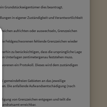
ein Grundstückseigentümer dies beantragt.
ungen in eigener Zuständigkeit und Verantwortlichkeit
zzeichen aufrichten oder auswechseln, Grenzzeichen
 die Feldgeschworenen fehlende Grenzzeichen wieder
terhin zu berücksichtigen, dass die ursprüngliche Lage
gen Unterlagen zentimetergenau feststehen muss.
chworenen ein Protokoll. Dieses wird dem zuständigen
i gemeindefreien Gebieten an das jeweilige
den. Die anfallende Aufwandsentschädigung (nach
digung von Grenzzeichen entgegen und teilt die
s Landratsamt erreichbar.