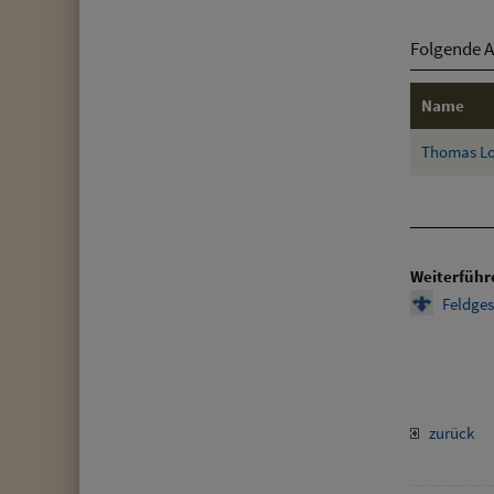
Folgende A
Name
Thomas L
Weiterführ
Feldge
zurück