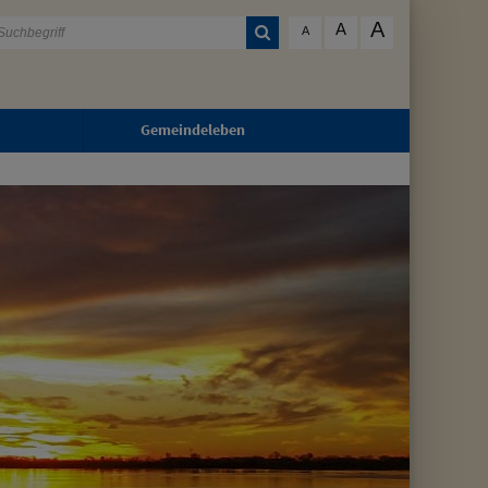
A
A
A
Gemeindeleben