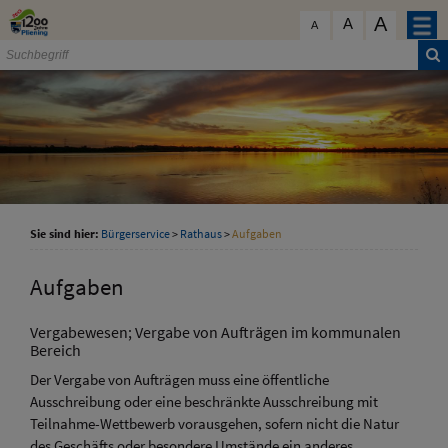
Zum Inhalt
,
zur Navigation
oder
zur Startseite
springen.
A
schließen
A
A
Sie sind hier:
Bürgerservice
>
Rathaus
>
Aufgaben
Aufgaben
Vergabewesen; Vergabe von Aufträgen im kommunalen
Bereich
Der Vergabe von Aufträgen muss eine öffentliche
Ausschreibung oder eine beschränkte Ausschreibung mit
Teilnahme-Wettbewerb vorausgehen, sofern nicht die Natur
des Geschäfts oder besondere Umstände ein anderes