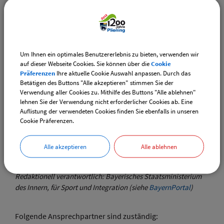
Integration
Verwandte Leistungen
Vergabe; Öffentliche Aufträge
Vergabeplattform; Abgabe von digitalen Angeboten für
Um Ihnen ein optimales Benutzererlebnis zu bieten, verwenden wir
Bau-, Liefer- und Dienstleistungen
auf dieser Webseite Cookies. Sie können über die
Cookie
Bekanntmachungsportal; Abruf von Informationen über
Präferenzen
Ihre aktuelle Cookie Auswahl anpassen. Durch das
Vergaben
Betätigen des Buttons "Alle akzeptieren" stimmen Sie der
Verwendung aller Cookies zu. Mithilfe des Buttons "Alle ablehnen"
Vergabeverfahren von Bauleistungen; Durchführung von
lehnen Sie der Verwendung nicht erforderlicher Cookies ab. Eine
Nachprüfungen
Auflistung der verwendeten Cookies finden Sie ebenfalls in unseren
Vergabeverfahren von Bau-, Liefer- und Dienstleistungen;
Cookie Präferenzen.
Beratung öffentlicher Auftraggeber
Alle akzeptieren
Alle ablehnen
Stand: 29.12.2022
Redaktionell verantwortlich: Bayerisches Staatsministerium
des Innern, für Sport und Integration (siehe
BayernPortal
)
Folgende Ansprechpartner sind zuständig: