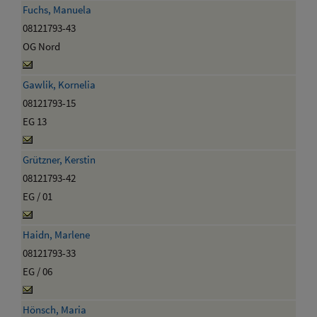
Fuchs, Manuela
08121793-43
OG Nord
Gawlik, Kornelia
08121793-15
EG 13
Grützner, Kerstin
08121793-42
EG / 01
Haidn, Marlene
08121793-33
EG / 06
Hönsch, Maria