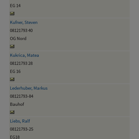
EG 14
Kufner, Steven
08121793 40
OG Nord
Kukrica, Matea
08121793 28
EG 16
Lederhuber, Markus
08121793-84
Bauhof
Liebs, Ralf
08121793-25
EG18