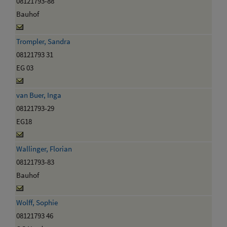
08121793-88
Bauhof
Trompler, Sandra
08121793 31
EG 03
van Buer, Inga
08121793-29
EG18
Wallinger, Florian
08121793-83
Bauhof
Wolff, Sophie
08121793 46