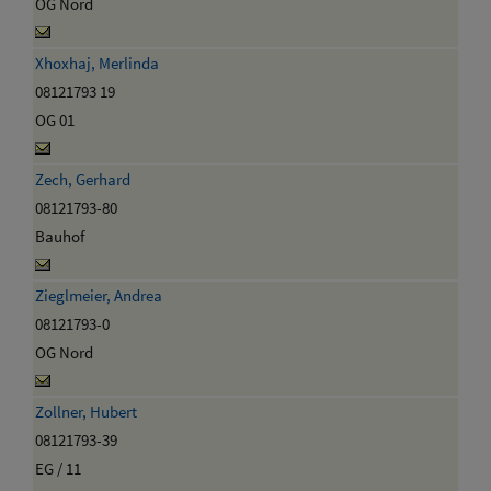
OG Nord
Xhoxhaj, Merlinda
08121793 19
OG 01
Zech, Gerhard
08121793-80
Bauhof
Zieglmeier, Andrea
08121793-0
OG Nord
Zollner, Hubert
08121793-39
EG / 11