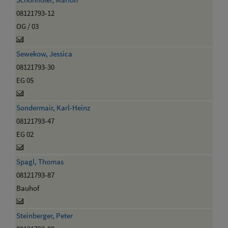
08121793-12
OG / 03
Sewekow, Jessica
08121793-30
EG 05
Sondermair, Karl-Heinz
08121793-47
EG 02
Spagl, Thomas
08121793-87
Bauhof
Steinberger, Peter