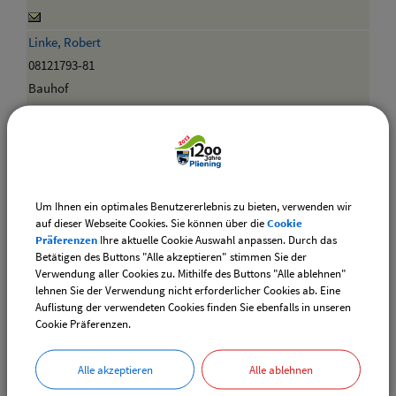
Linke, Robert
08121793-81
Bauhof
Lohmaier, Thomas
08121793-13
Altbau OG
Um Ihnen ein optimales Benutzererlebnis zu bieten, verwenden wir
auf dieser Webseite Cookies. Sie können über die
Cookie
Lohner, Florian
Präferenzen
Ihre aktuelle Cookie Auswahl anpassen. Durch das
08121/793-85
Betätigen des Buttons "Alle akzeptieren" stimmen Sie der
Verwendung aller Cookies zu. Mithilfe des Buttons "Alle ablehnen"
Bauhof
lehnen Sie der Verwendung nicht erforderlicher Cookies ab. Eine
Auflistung der verwendeten Cookies finden Sie ebenfalls in unseren
Mörtl, Michaela
Cookie Präferenzen.
08121793-44
OG Nord
Alle akzeptieren
Alle ablehnen