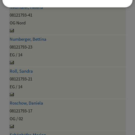
Neumaier, Helena
08121793-41
OG Nord
Numberger, Bettina
08121793-23
EG / 14
Roll, Sandra
08121793-21
EG / 14
Roschow, Daniela
08121793-17
OG / 02
Schönhöfer, Marion