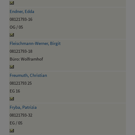
Endner, Edda
08121793-16
OG / 05
Fleischmann-Werner, Birgit
08121793-18
Büro: Wolframhof
Freumuth, Christian
08121793 25
EG 16
Fryba, Patrizia
08121793-32
EG / 05