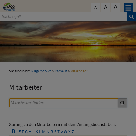
Zum Inhalt
,
zur Navigation
oder
zur Startseite
springen.
A
schließen
A
A
Sie sind hier:
Bürgerservice
>
Rathaus
>
Mitarbeiter
Mitarbeiter
Sprung zu den Mitarbeitern mit dem Anfangsbuchstaben:
B
E
F
G
H
J
K
L
M
N
R
S
T
v
W
X
Z